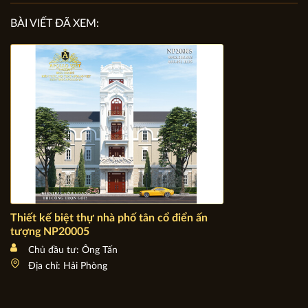
BÀI VIẾT ĐÃ XEM:
Thiết kế biệt thự nhà phố tân cổ điển ấn tượng NP20005
Chủ đầu tư: Ông Tấn