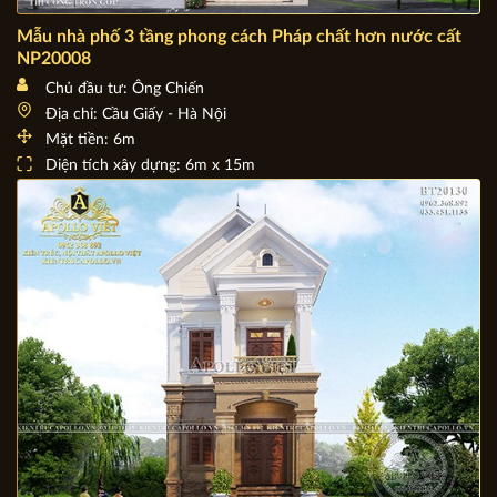
Mẫu nhà phố 3 tầng phong cách Pháp chất hơn nước cất
NP20008
Chủ đầu tư: Ông Chiến
Địa chỉ: Cầu Giấy - Hà Nội
Mặt tiền: 6m
Diện tích xây dựng: 6m x 15m