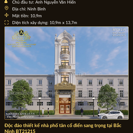
Thăm quan Biệt thự Tân cổ điển 3 tầng 1 tum ở Ninh Bình
BT21185
Chủ đầu tư: Anh Nguyễn Văn Hiển
Địa chỉ: Ninh Bình
Mặt tiền: 10,9m
Diện tích xây dựng: 10,9m x 13,7m