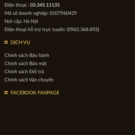
CÔNG TY CỔ PHẦN KIẾN TRÚC APOLLO VIỆT
VPGD : Tòa Apollo Việt, BT 9NO.01 KĐT mới Bắc Đại Kim
mở rộng, Phường Định Công, TP Hà Nội, Việt Nam
Điện thoại :
03.345.11135
Mã số doanh nghiệp: 0107960429
Nơi cấp: Hà Nội
Điện thoại hỗ trợ trực tuyến: (0962.368.892
)
DỊCH VỤ
Chính sách Bảo hành
Chính sách Bảo mật
Chính sách Đổi trả
Chính sách Vận chuyển
FACEBOOK FANPAGE