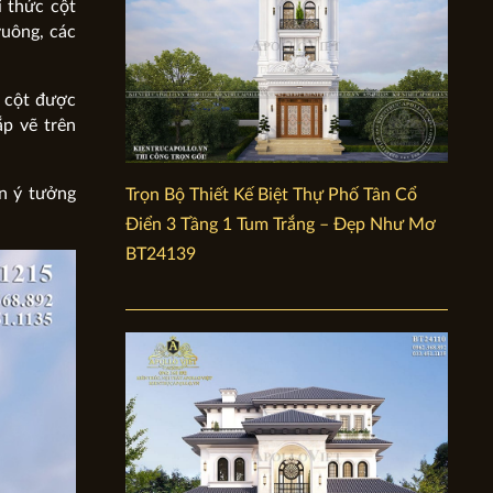
i thức cột
vuông, các
u cột được
ắp vẽ trên
ên ý tưởng
Trọn Bộ Thiết Kế Biệt Thự Phố Tân Cổ
Điển 3 Tầng 1 Tum Trắng – Đẹp Như Mơ
BT24139