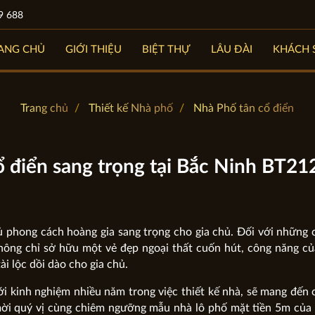
9 688
ANG CHỦ
GIỚI THIỆU
BIỆT THỰ
LÂU ĐÀI
KHÁCH 
Trang chủ
Thiết kế Nhà phố
Nhà Phố tân cổ điển
ổ điển sang trọng tại Bắc Ninh BT2
 phong cách hoàng gia sang trọng cho gia chủ. Đối với những 
 không chỉ sở hữu một vẻ đẹp ngoại thất cuốn hút, công năng c
i lộc dồi dào cho gia chủ.
ới kinh nghiệm nhiều năm trong việc thiết kế nhà, sẽ mang đến 
 mời quý vị cùng chiêm ngưỡng mẫu nhà lô phố mặt tiền 5m củ