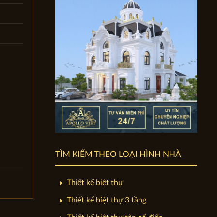
TÌM KIẾM THEO LOẠI HÌNH NHÀ
Thiết kế biệt thự
Thiết kế biệt thự 3 tầng