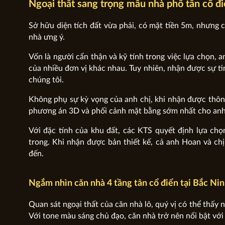
Ngoại thất sang trọng mẫu nhà phố tân cổ đi
Sở hữu diện tích đất vừa phải, có mặt tiền 5m, nhưng
nhà ưng ý.
Vốn là người cẩn thận và kỹ tính trong việc lựa chọn, 
của nhiều đơn vị khác nhau. Tuy nhiên, nhận được sự tin
chúng tôi.
Không phụ sự kỳ vọng của anh chị, khi nhận được thông
phương án 3D và phối cảnh mặt bằng sớm nhất cho anh
Với đặc tính của khu đất, các KTS quyết định lựa ch
trong. Khi nhận được bản thiết kế, cả anh Hoan và ch
đến.
Ngắm nhìn căn nhà 4 tầng tân cổ điển tại Bắc Ni
Quan sát ngoại thất của căn
nhà lô, quý vị có thể thấy
Với tone màu sáng chủ đạo, căn nhà trở nên nổi bật vớ