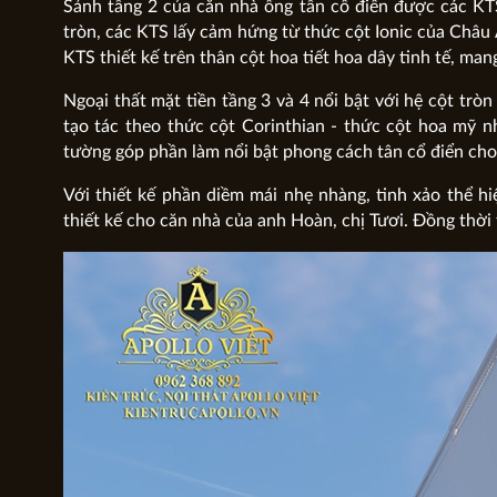
Sảnh tầng 2 của căn nhà ống tân cổ điển được các KTS
tròn, các KTS lấy cảm hứng từ thức cột Ionic của Châu 
KTS thiết kế trên thân cột hoa tiết hoa dây tinh tế, ma
Ngoại thất mặt tiền tầng 3 và 4 nổi bật với hệ cột tròn
tạo tác theo thức cột Corinthian - thức cột hoa mỹ n
tường góp phần làm nổi bật phong cách tân cổ điển cho
Với thiết kế phần diềm mái nhẹ nhàng, tinh xảo thể hi
thiết kế cho căn nhà của anh Hoàn, chị Tươi. Đồng thời 