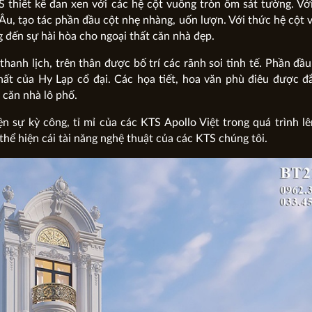
 thiết kế đan xen với các hệ cột vuông tròn ôm sát tường. Vớ
Âu, tạo tác phần đầu cột nhẹ nhàng, uốn lượn. Với thức hệ cột 
ng đến sự hài hòa cho ngoại thất căn nhà đẹp.
 thanh lịch, trên thân được bố trí các rãnh soi tinh tế. Phần đầ
hất của Hy Lạp cổ đại. Các họa tiết, hoa văn phù điêu được đ
 căn nhà lô phố.
ện sự kỳ công, tỉ mỉ của các KTS Apollo Việt trong quá trình l
thể hiện cái tài năng nghệ thuật của các KTS chúng tôi.