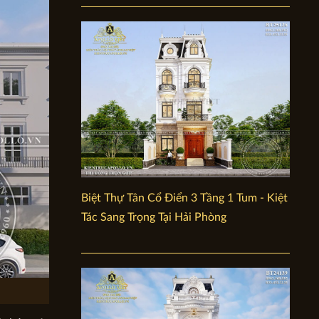
Biệt Thự Tân Cổ Điển 3 Tầng 1 Tum - Kiệt
Tác Sang Trọng Tại Hải Phòng