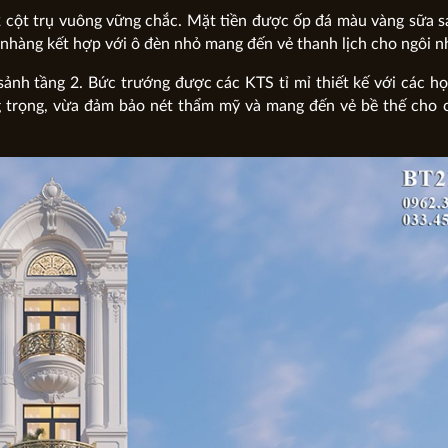
2 cột trụ vuông vững chắc. Mặt tiền được ốp đá màu vàng sữa s
ẹ nhàng kết hợp với ô đèn nhỏ mang đến vẻ thanh lịch cho ngôi n
sảnh tầng 2. Bức trướng được các KTS tỉ mỉ thiết kế với các họ
ng trọng, vừa đảm bảo nét thẩm mỹ và mang đến vẻ bề thế cho 