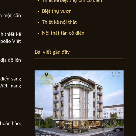
Thiết kế biệt thự tân cổ điển
Biệt thự vườn
nh một căn
Thiết kế nội thất
Nội thất tân cổ điển
h thiết kế
pollo Việt
Bài viết gần đây
địa để lên
điển sang
 Việt mang
 hoàn hảo.