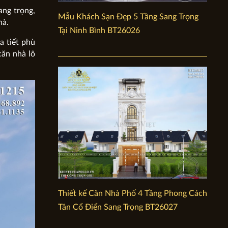
ang trọng,
Mẫu Khách Sạn Đẹp 5 Tầng Sang Trọng
hà.
Tại Ninh Bình BT26026
a tiết phù
căn nhà lô
Thiết kế Căn Nhà Phố 4 Tầng Phong Cách
Tân Cổ Điển Sang Trọng BT26027