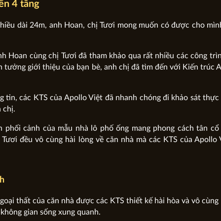
ển 4 tầng
 chiều dài 24m, anh Hoan, chị Tươi mong muốn có được cho mì
anh Hoan cùng chị Tươi đã tham khảo qua rất nhiều các công trìn
 tưởng giới thiệu của bạn bè, anh chị đã tìm đến với Kiến trúc A
 tin, các KTS của Apollo Việt đã nhanh chóng đi khảo sát thực 
 chị.
ọn phối cảnh của mẫu nhà lô phố ống mang phong cách tân cổ 
ị Tươi đều vô cùng hài lòng về căn nhà mà các KTS của Apollo
nh
 ngoại thất của căn nhà được các KTS thiết kế hài hòa và vô cùng
i không gian sống xung quanh.