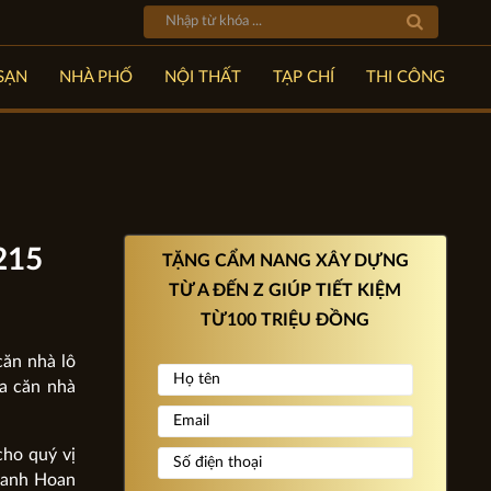
SẠN
NHÀ PHỐ
NỘI THẤT
TẠP CHÍ
THI CÔNG
1215
TẶNG CẨM NANG XÂY DỰNG
TỪ A ĐẾN Z GIÚP TIẾT KIỆM
TỪ100 TRIỆU ĐỒNG
căn nhà lô
ủa căn nhà
cho quý vị
a anh Hoan