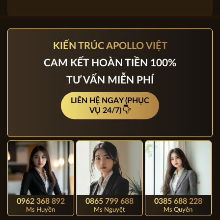
KIẾN TRÚC APOLLO VIỆT
CAM KẾT HOÀN TIỀN 100%
TƯ VẤN MIỄN PHÍ
LIÊN HỆ NGAY (PHỤC
VỤ 24/7)
0962 368 892
0865 799 688
0385 688 228
Ms Huyền
Ms Nguyệt
Ms Quyên