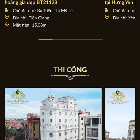
hoàng gia đẹp BT21128
tại Hưng Yên 
Chủ đầu tư: Bà Triệu Thị Mỹ Lê
Chủ đầu tư: 
Địa chỉ: Tiền Giang
Địa chỉ: Yên 
Mặt tiền: 15,08m
THI CÔNG