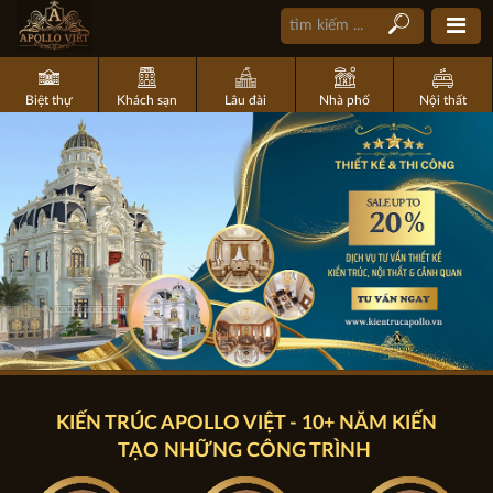
Biệt thự
Khách sạn
Lâu đài
Nhà phố
Nội thất
KIẾN TRÚC APOLLO VIỆT -
1
0
+
N
Ă
M
K
I
Ế
N
T
Ạ
O
N
H
Ữ
N
G
C
Ô
N
G
T
R
Ì
N
H
|