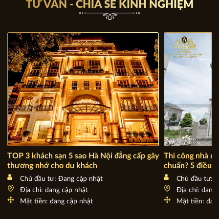
TƯ VẤN - CHIA SẺ KINH NGHIỆM
TOP 3 khách sạn 5 sao Hà Nội đẳng cấp gây
Thi công nhà má
thương nhớ cho du khách
chuẩn? 5 điều 
Chủ đầu tư: Đang cập nhật
Chủ đầu tư: 
Địa chỉ: đang cập nhật
Địa chỉ: đang
Mặt tiền: đang cập nhật
Mặt tiền: đan