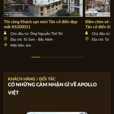
Thi công Khách sạn mini Tân cổ điển đẹp
Đắm chìm vẻ đ
mắt KS200011
Tân cổ điển SR
Chủ đầu tư: Ông Nguyễn Thế Tới
Chủ đầu tư: 
Địa chỉ: Từ Sơn - Bắc Ninh
Địa chỉ: Tứ K
Mặt tiền: 6m
KHÁCH HÀNG / ĐỐI TÁC
CÓ NHỮNG CẢM NHẬN GÌ VỀ APOLLO
VIỆT