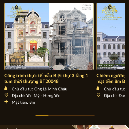
Công trình thực tế mẫu Biệt thự 3 tầng 1
Chiêm ngưỡng m
tum thời thượng BT20048
mặt tiền 8m B
Chủ đầu tư: Ông Lê Minh Châu
Chủ đầu tư: 
Địa chỉ: Yên Mỹ - Hưng Yên
Địa chỉ: Đan 
Mặt tiền: 8m