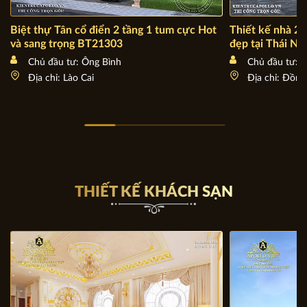
Biệt thự Tân cổ điển 2 tầng 1 tum cực Hot
Thiết kế nhà 2 
và sang trọng BT21303
đẹp tại Thái N
Chủ đầu tư: Ông Bình
Chủ đầu tư: 
Địa chỉ: Lào Cai
Địa chỉ: Đồng
THIẾT KẾ KHÁCH SẠN