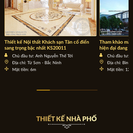
Thiết kế Nội thất Khách sạn Tân cổ điển
Tham khảo mẫu 
sang trọng bậc nhất KS20011
hiện đại đang 
Chủ đầu tư: Anh Nguyễn Thế Tới
Chủ đầu tư: 
Địa chỉ: Từ Sơn - Bắc Ninh
Địa chỉ: Bình
Mặt tiền: 6m
Mặt tiền: 12
THIẾT KẾ NHÀ PHỐ