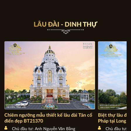
LÂU ĐÀI - DINH THỰ
Chiêm ngưỡng mẫu thiết kế lâu đài Tân cổ
Biệt thự lâu đài
điển đẹp BT21370
Pháp tại Long 
Chủ đầu tư: Anh Nguyễn Văn Bằng
Chủ đầu tư: