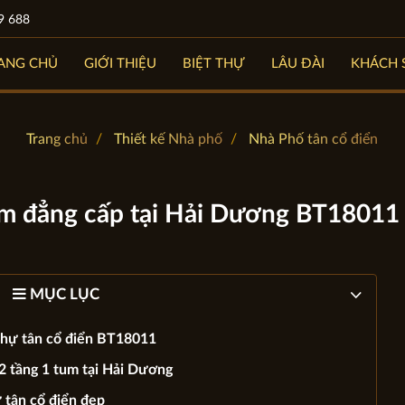
9 688
ANG CHỦ
GIỚI THIỆU
BIỆT THỰ
LÂU ĐÀI
KHÁCH 
Trang chủ
Thiết kế Nhà phố
Nhà Phố tân cổ điển
tum đẳng cấp tại Hải Dương BT18011
MỤC LỤC
 thự tân cổ điển BT18011
 2 tầng 1 tum tại Hải Dương
ự tân cổ điển đẹp