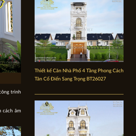
Thiết kế Căn Nhà Phố 4 Tầng Phong Cách
Tân Cổ Điển Sang Trọng BT26027
công trình
ần cách âm