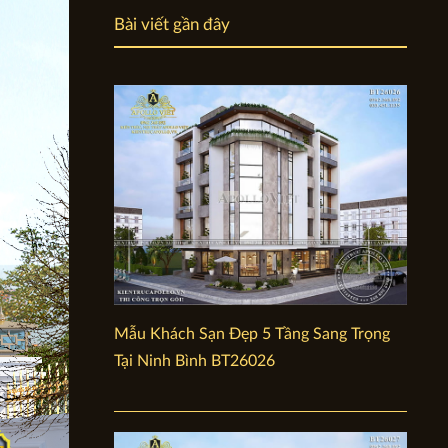
Bài viết gần đây
Mẫu Khách Sạn Đẹp 5 Tầng Sang Trọng
Tại Ninh Bình BT26026