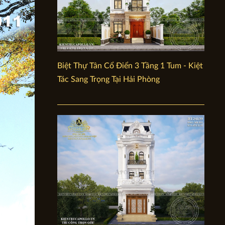
Biệt Thự Tân Cổ Điển 3 Tầng 1 Tum - Kiệt
Tác Sang Trọng Tại Hải Phòng