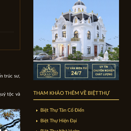
n trúc sư,
THAM KHẢO THÊM VỀ BIỆT THỰ
quý tộc và
Biệt Thự Tân Cổ Điển
Biệt Thự Hiện Đại