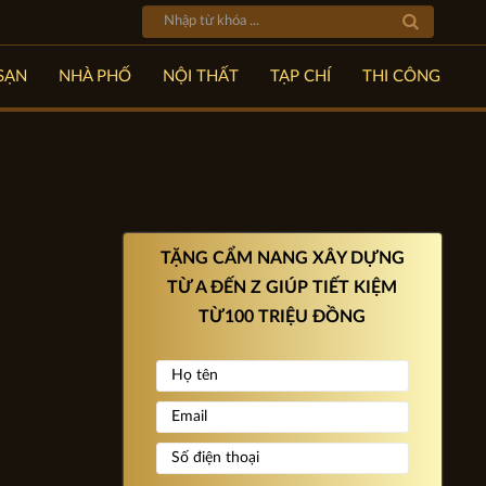
SẠN
NHÀ PHỐ
NỘI THẤT
TẠP CHÍ
THI CÔNG
TẶNG CẨM NANG XÂY DỰNG
TỪ A ĐẾN Z GIÚP TIẾT KIỆM
TỪ100 TRIỆU ĐỒNG