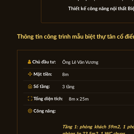
Thiết kế công năng nội thất Biệ
Thông tin công trình mẫu biệt thự tân cổ đ
Chủ đầu tư:
Ông Lê Văn Vương
Mặt tiền:
8m
Số tầng:
3 tầng
Tổng diện tích:
8m x 25m
Công năng:
Tầng 1: phòng khách 59m2, 1 ph
phòng ăn 23,5m2, 1 WC chung