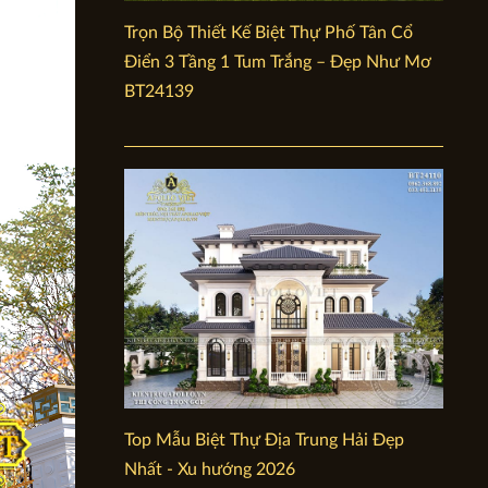
Trọn Bộ Thiết Kế Biệt Thự Phố Tân Cổ
Điển 3 Tầng 1 Tum Trắng – Đẹp Như Mơ
BT24139
Top Mẫu Biệt Thự Địa Trung Hải Đẹp
Nhất - Xu hướng 2026