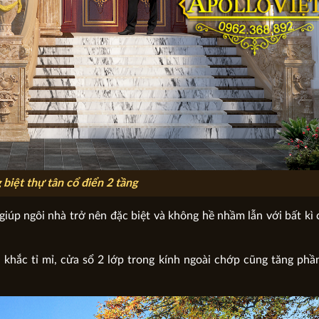
biệt thự tân cổ điển 2 tầng
iúp ngôi nhà trở nên đặc biệt và không hề nhầm lẫn với bất kì 
 khắc tỉ mỉ, cửa sổ 2 lớp trong kính ngoài chớp cũng tăng ph