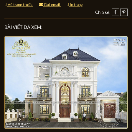
Về trang trước
Gửi email
In trang
Chia sẻ:
BÀI VIẾT ĐÃ XEM: