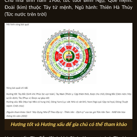
Chủ nhà sinh năm 1966, tức tuổi Bính Ngọ, Quẻ mệnh:
Đoài (kim) thuộc Tây tứ mệnh, Ngũ hành: Thiên Hà Thủy
(Tức nước trên trời)
Hướng tốt và Hướng xấu để gia chủ có thể tham khảo