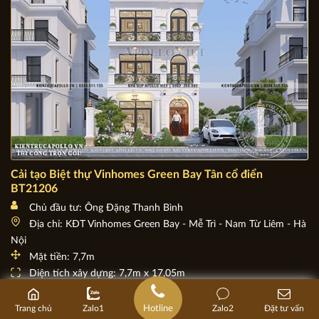
Cải tạo Biệt thự Vinhomes Green Bay Tân cổ điển
BT21206
Chủ đầu tư: Ông Đặng Thanh Bình
Địa chỉ: KĐT Vinhomes Green Bay - Mễ Trì - Nam Từ Liêm - Hà
Nội
Mặt tiền: 7,7m
Diện tích xây dựng: 7,7m x 17,05m
Hotline
Trang chủ
Zalo1
Zalo2
Đặt tư vấn