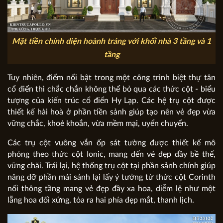
Mặt tiền chính diện hoành tráng với khối nhà 3 tầng và 1
tầng
Tuy nhiên, điểm nổi bật trong một công trình biệt thự tân
cổ điển thì chắc chắn không thể bỏ qua các thức cột - biểu
tượng của kiến trúc cổ điển Hy Lạp. Các hệ trụ cột được
thiết kế hài hoà ở phần tiền sảnh giúp tạo nên vẻ đẹp vừa
vững chắc, khoẻ khoắn, vừa mềm mại, uyển chuyển.
Các trụ cột vuông vắn ốp sát tường được thiết kế mô
phỏng theo thức cột Ionic, mang đến vẻ đẹp đầy bề thế,
vững chãi. Trái lại, hệ thống trụ cột tại phần sảnh chính giúp
nâng đỡ phần mái sảnh lại lấy ý tưởng từ thức cột Corinth
nối thông tầng mang vẻ đẹp đầy xa hoa, diễm lệ như một
lẵng hoa đối xứng, tỏa ra hai phía đẹp mắt, thanh lịch.