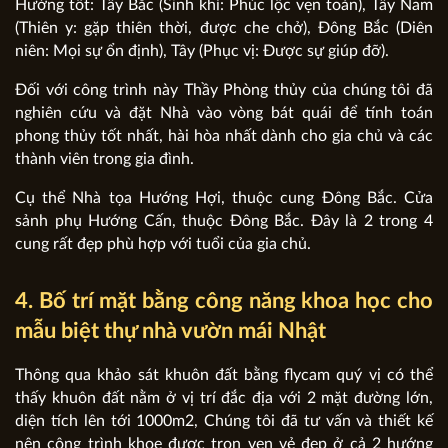
Hướng tốt: Tây Bắc (Sinh khí: Phúc lộc vẹn toàn), Tây Nam
(Thiên y: gặp thiên thời, được che chở), Đông Bắc (Diên
niên: Mọi sự ổn định), Tây (Phục vị: Được sự giúp đỡ).
Đối với công trình này Thầy Phòng thủy của chúng tôi đã
nghiên cứu và đặt Nhà vào vòng bát quái để tính toán
phong thủy tốt nhất, hài hòa nhất dành cho gia chủ và các
thành viên trong gia đình.
Cụ thể Nhà tọa Hướng Hợi, thuộc cung Đông Bắc. Cửa
sảnh phụ Hướng Cấn, thuộc Đông Bắc. Đây là 2 trong 4
cung rất đẹp phù hợp với tuổi của gia chủ.
4. Bố trí mặt bằng công năng khoa học cho
mẫu biệt thự nhà vườn mái Nhật
Thông qua khảo sát khuôn đất bằng flycam quý vị có thể
thấy khuôn đất nằm ở vị trí đắc địa với 2 mặt đường lớn,
diện tích lên tới 1000m2, Chúng tôi đã tư vấn và thiết kế
nên công trình khoe được trọn vẹn vẻ đẹp ở cả 2 hướng