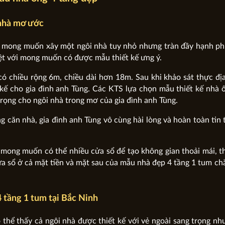
 nhà mơ ước
 mong muốn xây một ngôi nhà tuy nhỏ nhưng tràn đầy hạnh phú
iệt với mong muốn có được mẫu thiết kế ưng ý.
ó chiều rộng 6m, chiều dài hơn 18m. Sau khi khảo sát thực đị
kế cho gia đình anh Tùng. Các KTS lựa chọn mẫu thiết kế nhà 
rọng cho ngôi nhà trong mơ của gia đình anh Tùng.
căn nhà, gia đình anh Tùng vô cùng hài lòng và hoàn toàn tin
g mong muốn có thể nhiều cửa sổ để tạo không gian thoải mái, 
ửa sổ ở cả mặt tiền và mặt sau của mẫu nhà đẹp 4 tầng 1 tum ch
 tầng 1 tum tại Bắc Ninh
ó thể thấy cả ngôi nhà được thiết kế với vẻ ngoài sang trọng n