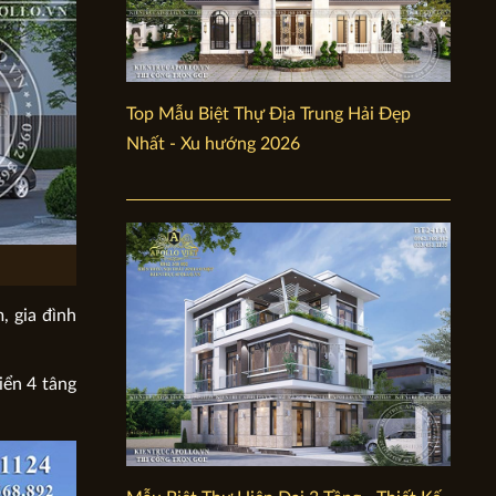
Top Mẫu Biệt Thự Địa Trung Hải Đẹp
Nhất - Xu hướng 2026
, gia đình
iển 4 tâng