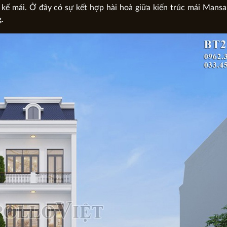
t kế mái. Ở đây có sự kết hợp hài hoà giữa kiến trúc mái Mansa
.