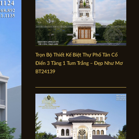
Trọn Bộ Thiết Kế Biệt Thự Phố Tân Cổ
Điển 3 Tầng 1 Tum Trắng – Đẹp Như Mơ
BT24139