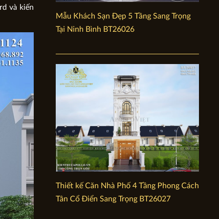
rd và kiến
Mẫu Khách Sạn Đẹp 5 Tầng Sang Trọng
Tại Ninh Bình BT26026
Thiết kế Căn Nhà Phố 4 Tầng Phong Cách
Tân Cổ Điển Sang Trọng BT26027