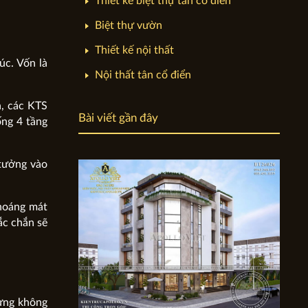
Thiết kế biệt thự tân cổ điển
Biệt thự vườn
Thiết kế nội thất
c. Vốn là
Nội thất tân cổ điển
a, các KTS
Bài viết gần đây
ống 4 tầng
 tưởng vào
thoáng mát
ắc chắn sẽ
hưng không