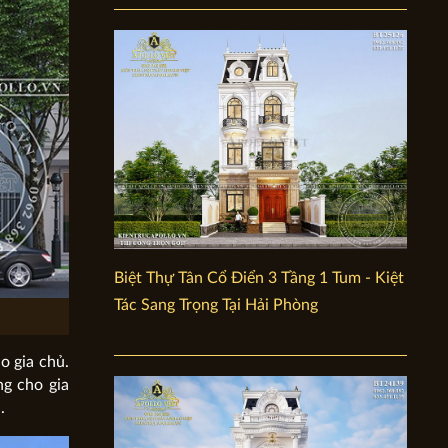
Biệt Thự Tân Cổ Điển 3 Tầng 1 Tum - Kiệt
Tác Sang Trọng Tại Hải Phòng
o gia chủ.
ng cho gia
.