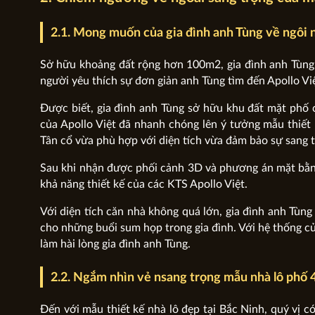
2.1. Mong muốn của gia đình anh Tùng về ngôi
Sở hữu khoảng đất rộng hơn 100m2, gia đình anh Tùng
người yêu thích sự đơn giản anh Tùng tìm đến Apollo V
Được biết, gia đình anh Tùng sở hữu khu đất mặt phố c
của Apollo Việt đã nhanh chóng lên ý tưởng mẫu thiết 
Tân cổ vừa phù hợp với diện tích vừa đảm bảo sự sang t
Sau khi nhận được phối cảnh 3D và phương án mặt bằng 
khả năng thiết kế của các KTS Apollo Việt.
Với diện tích căn nhà không quá lớn, gia đình anh Tùn
cho những buổi sum họp trong gia đình. Với hệ thống c
làm hài lòng gia đình anh Tùng.
2.2. Ngắm nhìn vẻ nsang trọng mẫu nhà lô phố 4
Đến với mẫu thiết kế nhà lô đẹp tại Bắc Ninh, quý vị c