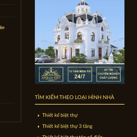
ân
TÌM KIẾM THEO LOẠI HÌNH NHÀ
Thiết kế biệt thự
Thiết kế biệt thự 3 tầng