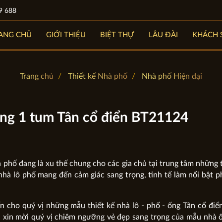
9 688
ANG CHỦ
GIỚI THIỆU
BIỆT THỰ
LÂU ĐÀI
KHÁCH 
Trang chủ
Thiết kế Nhà phố
Nhà phố Hiện đại
ng 1 tum Tân cổ điển BT21124
à phố đang là xu thế chung cho các gia chủ tại trung tâm những
ế nhà lô phố mang đến cảm giác sang trọng, tinh tế làm nổi bật 
n cho quý vị những mẫu thiết kế nhà lô - phố - ống Tân cổ điể
y, xin mời quý vị chiêm ngưỡng vẻ đẹp sang trọng của mẫu nhà 