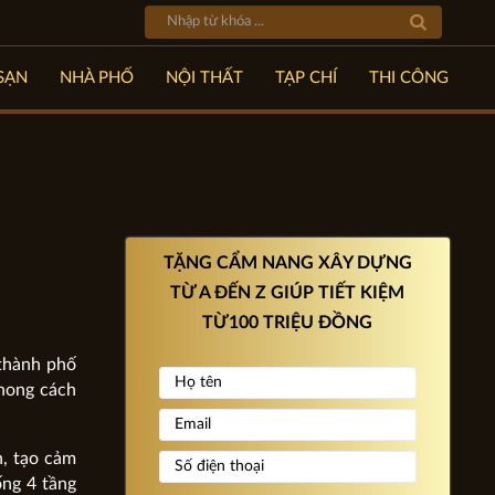
SẠN
NHÀ PHỐ
NỘI THẤT
TẠP CHÍ
THI CÔNG
TẶNG CẨM NANG XÂY DỰNG
TỪ A ĐẾN Z GIÚP TIẾT KIỆM
TỪ100 TRIỆU ĐỒNG
 thành phố
phong cách
n, tạo cảm
ống 4 tầng