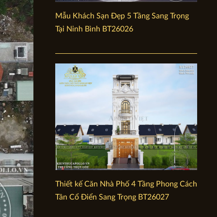
Mẫu Khách Sạn Đẹp 5 Tầng Sang Trọng
Tại Ninh Bình BT26026
Thiết kế Căn Nhà Phố 4 Tầng Phong Cách
Tân Cổ Điển Sang Trọng BT26027