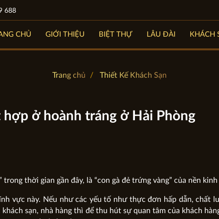
9 688
ANG CHỦ
GIỚI THIỆU
BIỆT THỰ
LÂU ĐÀI
KHÁCH 
Trang chủ
Thiết Kế Khách Sạn
t hợp ở hoành tráng ở Hải Phòng
 trong thời gian gần đây, là “con gà đẻ trứng vàng” của nền kinh 
lĩnh vực này. Nếu như các yếu tố như thực đơn hấp dẫn, chất 
c khách sạn, nhà hàng thì để thu hút sự quan tâm của khách hàn