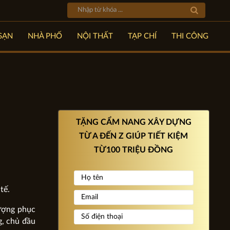
SẠN
NHÀ PHỐ
NỘI THẤT
TẠP CHÍ
THI CÔNG
TẶNG CẨM NANG XÂY DỰNG
TỪ A ĐẾN Z GIÚP TIẾT KIỆM
TỪ100 TRIỆU ĐỒNG
tế.
lượng phục
g, chủ đầu