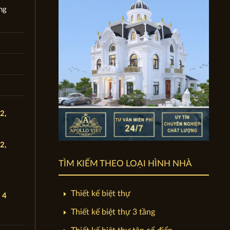
ng
2,
2,
TÌM KIẾM THEO LOẠI HÌNH NHÀ
Thiết kế biệt thự
 4
Thiết kế biệt thự 3 tầng