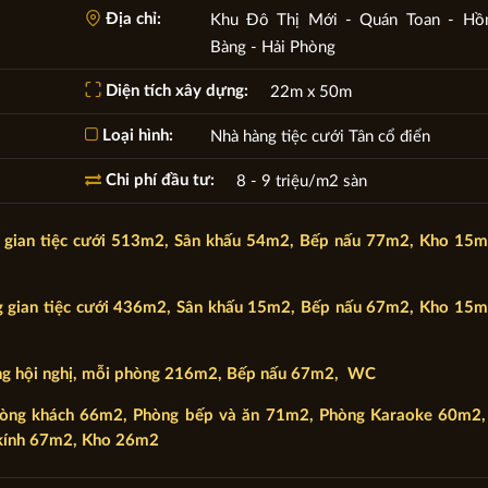
Địa chỉ:
Khu Đô Thị Mới - Quán Toan - Hồ
Bàng - Hải Phòng
Diện tích xây dựng:
22m x 50m
Loại hình:
Nhà hàng tiệc cưới Tân cổ điển
Chi phí đầu tư:
8 - 9 triệu/m2 sàn
g gian tiệc cưới 513m2, Sân khấu 54m2, Bếp nấu 77m2, Kho 15m
g gian tiệc cưới 436m2, Sân khấu 15m2, Bếp nấu 67m2, Kho 15m
òng hội nghị, mỗi phòng 216m2, Bếp nấu 67m2, WC
hòng khách 66m2, Phòng bếp và ăn 71m2, Phòng Karaoke 60m2,
 kính 67m2, Kho 26m2