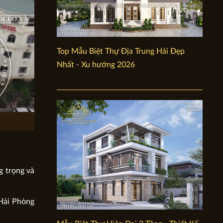
Top Mẫu Biệt Thự Địa Trung Hải Đẹp
Nhất - Xu hướng 2026
g trọng và
 Hải Phòng