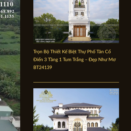
Trọn Bộ Thiết Kế Biệt Thự Phố Tân Cổ
Điển 3 Tầng 1 Tum Trắng – Đẹp Như Mơ
BT24139