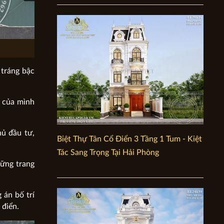
 tráng bậc
i của mình
hủ đầu tư,
Biệt Thự Tân Cổ Điển 3 Tầng 1 Tum - Kiệt
Tác Sang Trọng Tại Hải Phòng
hững trang
 án bố trí
 điển.