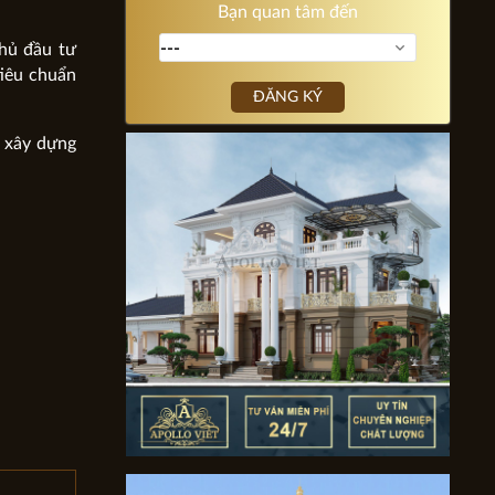
Bạn quan tâm đến
chủ đầu tư
tiêu chuẩn
ĐĂNG KÝ
h xây dựng