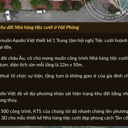
khu đất Nhà hàng tiệc cưới ở Hải Phòng
 muốn Apollo Việt thiết kế 1 Trung tâm hội nghị Tiệc cưới hoành
i đây.
u đài châu Âu, cô chú mong muốn công trình Nhà hàng tiệc cướ
tum, diện tích sàn mỗi tầng là 22m x 50m.
huê tổ chức sự kiện, tầng tum là không gian ở của gia đình c
llo Việt đã về địa phương khảo sát hiện trạng khu đất bằng n
ong thủy.
500 công trình, KTS của chúng tôi đã nhanh chóng lên phương
h 3D cho mẫu thiết kế Nhà hàng tiệc cưới đẹp phong cách Tân cổ