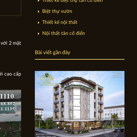
Thiết kế biệt thự tân cổ điển
Biệt thự vườn
Thiết kế nội thất
Nội thất tân cổ điển
 với 2 mặt
Bài viết gần đây
ới cao cấp