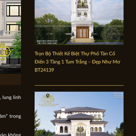
Trọn Bộ Thiết Kế Biệt Thự Phố Tân Cổ
Điển 3 Tầng 1 Tum Trắng – Đẹp Như Mơ
BT24139
 lung linh
tầm” trong
 vào không