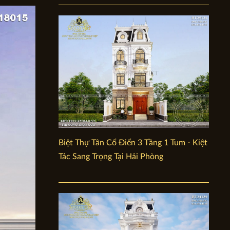
Biệt Thự Tân Cổ Điển 3 Tầng 1 Tum - Kiệt
Tác Sang Trọng Tại Hải Phòng