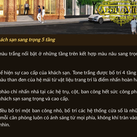
ch sạn sang trọng 5 tầng
 màu trắng nổi bật ở những tầng trên kết hợp màu nâu sang tr
hể hiện sự cao cấp của khách sạn. Tone trắng được bố trí 4 tầng
àu than đen của hệ mái từ vật liệu trang trí là điểm nhấn hoàn h
 phào chỉ nhấn nhá tại các hệ trụ, cột, ban công hết sức công ph
khách sạn sang trọng và cao cấp.
ều bố trí một ban công nhỏ, bố trí các hệ thống cửa sổ là n
mỗi căn phòng luôn có ánh sáng từ mọi phía, không khí tràn và
nhìn.