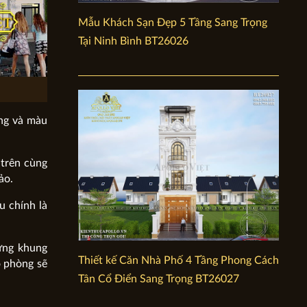
Mẫu Khách Sạn Đẹp 5 Tầng Sang Trọng
Tại Ninh Bình BT26026
ọng và màu
 trên cùng
ảo.
u chính là
hững khung
Thiết kế Căn Nhà Phố 4 Tầng Phong Cách
o phòng sẽ
Tân Cổ Điển Sang Trọng BT26027