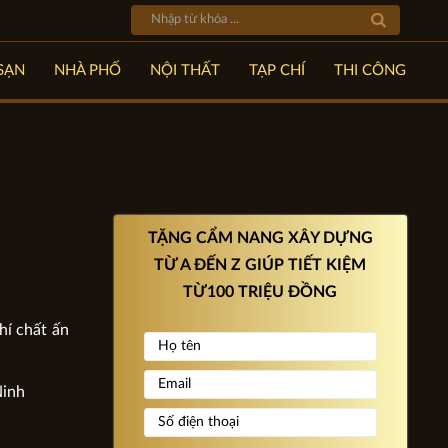
SẠN
NHÀ PHỐ
NỘI THẤT
TẠP CHÍ
THI CÔNG
TẶNG CẨM NANG XÂY DỰNG
TỪ A ĐẾN Z GIÚP TIẾT KIỆM
TỪ100 TRIỆU ĐỒNG
hí chất ấn
Ninh