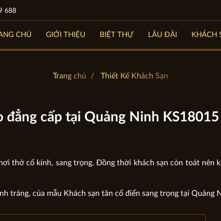
9 688
ANG CHỦ
GIỚI THIỆU
BIỆT THỰ
LÂU ĐÀI
KHÁCH 
Trang chủ
Thiết Kế Khách Sạn
o đẳng cấp tại Quảng Ninh KS18015
ơi thở cổ kính, sang trọng. Đồng thời khách sạn còn toát nên k
nh tráng, của mẫu Khách sạn tân cổ điển sang trọng tại Quảng 