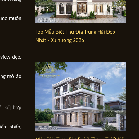
tò mò muốn
Top Mẫu Biệt Thự Địa Trung Hải Đẹp
Nhất - Xu hướng 2026
 view đẹp,
oáng mờ ảo
ái kết hợp
điểm nhấn,