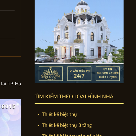
 tại TP Hạ
TÌM KIẾM THEO LOẠI HÌNH NHÀ
Thiết kế biệt thự
Thiết kế biệt thự 3 tầng