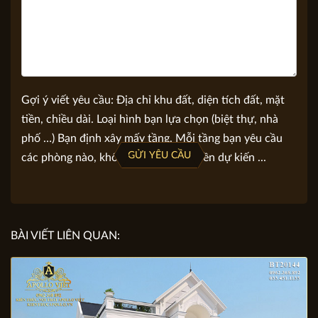
Gợi ý viết yêu cầu: Địa chỉ khu đất, diện tích đất, mặt
tiền, chiều dài. Loại hình bạn lựa chọn (biệt thự, nhà
phố …) Bạn định xây mấy tầng. Mỗi tầng bạn yêu cầu
GỬI YÊU CẦU
các phòng nào, không gian nào. Số tiền dự kiến ...
BÀI VIẾT LIÊN QUAN: