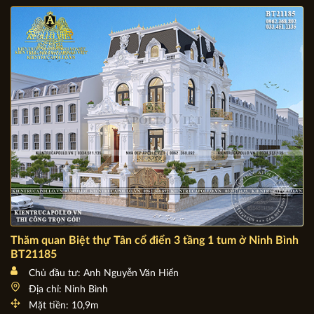
Nội
Mặt tiền: 7,7m
Diện tích xây dựng: 7,7m x 17,05m
Thăm quan Biệt thự Tân cổ điển 3 tầng 1 tum ở Ninh Bình
BT21185