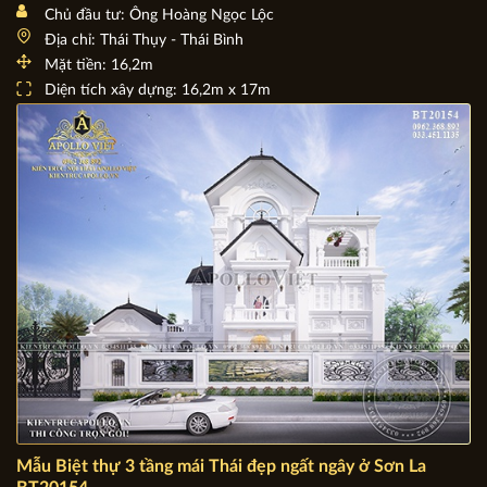
Mẫu Biệt thự nhà vườn 3 tầng Tân cổ điển đẹp được săn
đón BT21152
Chủ đầu tư: Ông Hoàng Ngọc Lộc
Địa chỉ: Thái Thụy - Thái Bình
Mặt tiền: 16,2m
Diện tích xây dựng: 16,2m x 17m