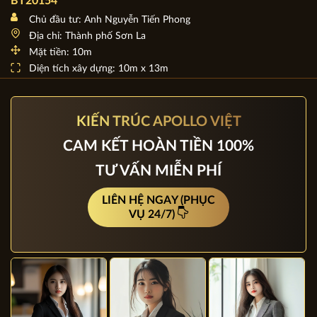
Mẫu Biệt thự 3 tầng mái Thái đẹp ngất ngây ở Sơn La
BT20154
Chủ đầu tư: Anh Nguyễn Tiến Phong
Địa chỉ: Thành phố Sơn La
Mặt tiền: 10m
Diện tích xây dựng: 10m x 13m
KIẾN TRÚC APOLLO VIỆT
CAM KẾT HOÀN TIỀN 100%
TƯ VẤN MIỄN PHÍ
LIÊN HỆ NGAY (PHỤC
VỤ 24/7)