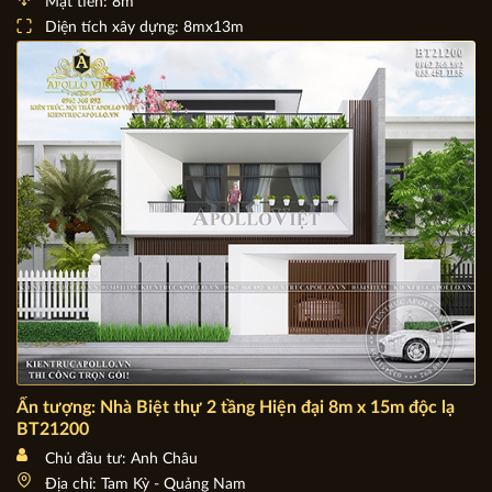
BT21205
Chủ đầu tư: Anh Hưng - chị Mai
Địa chỉ: Điện Biên
Mặt tiền: 8m
Diện tích xây dựng: 8mx13m