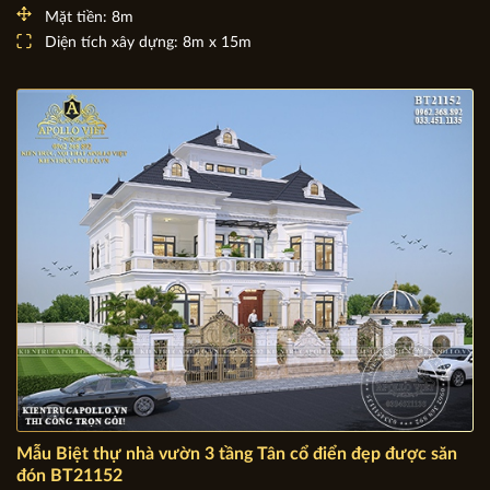
Ấn tượng: Nhà Biệt thự 2 tầng Hiện đại 8m x 15m độc lạ
BT21200
Chủ đầu tư: Anh Châu
Địa chỉ: Tam Kỳ - Quảng Nam
Mặt tiền: 8m
Diện tích xây dựng: 8m x 15m