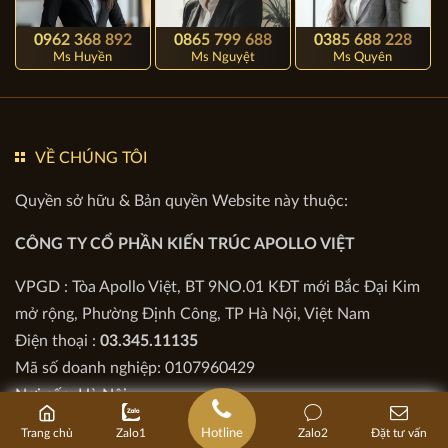
0962 368 892
0865 799 688
0385 688 228
Ms Huyền
Ms Nguyệt
Ms Quyên
VỀ CHÚNG TÔI
Quyền sở hữu & Bản quyền Website này thuộc:
CÔNG TY CỔ PHẦN KIẾN TRÚC APOLLO VIỆT
VPGD : Tòa Apollo Việt, BT 9NO.01 KĐT mới Bắc Đại Kim
mở rộng, Phường Định Công, TP Hà Nội, Việt Nam
Điện thoại :
03.345.11135
Hotline
Trang chủ
Zalo1
Zalo2
Đặt tư vấn