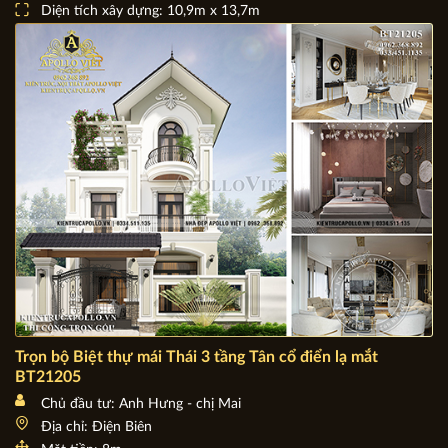
Chủ đầu tư: Anh Nguyễn Văn Hiển
Địa chỉ: Ninh Bình
Mặt tiền: 10,9m
Diện tích xây dựng: 10,9m x 13,7m
Trọn bộ Biệt thự mái Thái 3 tầng Tân cổ điển lạ mắt