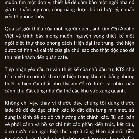
muốn tìm một đơn vị thiết kế để đảm bảo một ngôi nhà có
giá trị thẩm mỹ cao, công năng được bố trí hợp lý, chuẩn
yếu tố phong thủy.
Qua sự giới thiệu của một người quen, anh tìm đến Apollo
Việt và trình bày mong muốn, nguyện vọng thiết kế một
ngôi biệt thự theo phong cách Hiện đại trẻ trung, thể hiện
được cá tính và cái tôi của gia chủ, sao cho thật độc đáo để
thu hút khách đến quán cafe.
Tiếp nhận yêu cầu tư vấn thiết kế của chủ đầu tư, KTS chủ
trì đã về tận nơi để khảo sát hiện trạng khu đất bằng những
thiết bị hiện đại nhất như flycam để có được cái nhìn toàn
cảnh khu đất cũng như địa thế các khu vực xung quanh.
Không chỉ vậy, thay vì thước dây, chúng tôi dùng thước
lade để để đo đạc chính xác lô đất đến từng minimet, sử
dụng la kinh để đo độ và hướng đất chính xác. Từ đó, bản
vẽ phối cảnh và hồ sơ chi tiết các phần kiến trúc, kết cấu,
điện nước của ngôi Biệt thự đẹp 3 tầng Hiện đại mặt tiền
9m được hoàn thành nhanh chóng và bàn giao cho chủ đầu