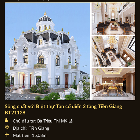
Chủ đầu tư: Anh Quân - Chị Lê
Địa chỉ: Bạc Liêu
Mặt tiền: 10m
Diện tích xây dựng: 10m x 14m
Sống chất với Biệt thự Tân cổ điển 2 tầng Tiền Giang
BT21128