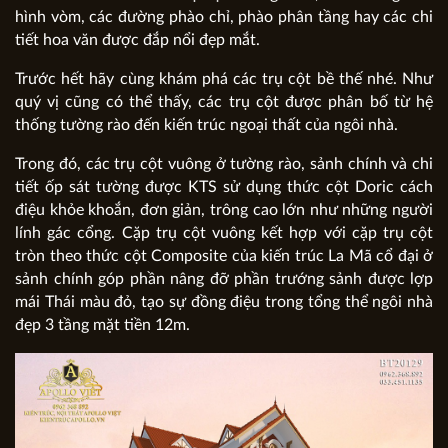
hình vòm, các đường phào chỉ, phào phân tầng hay các chi
tiết hoa văn được đắp nổi đẹp mắt.
Trước hết hãy cùng khám phá các trụ cột bề thế nhé. Như
quý vị cũng có thể thấy, các trụ cột được phân bố từ hệ
thống tường rào đến kiến trúc ngoại thất của ngôi nhà.
Trong đó, các trụ cột vuông ở tường rào, sảnh chính và chi
tiết ốp sát tường được KTS sử dụng thức cột Doric cách
điệu khỏe khoắn, đơn giản, trông cao lớn như những người
lính gác cổng. Cặp trụ cột vuông kết hợp với cặp trụ cột
tròn theo thức cột Composite của kiến trúc La Mã cổ đại ở
sảnh chính góp phần nâng đỡ phần trướng sảnh được lợp
mái Thái màu đỏ, tạo sự đồng điệu trong tổng thể ngôi nhà
đẹp 3 tầng mặt tiền 12m.