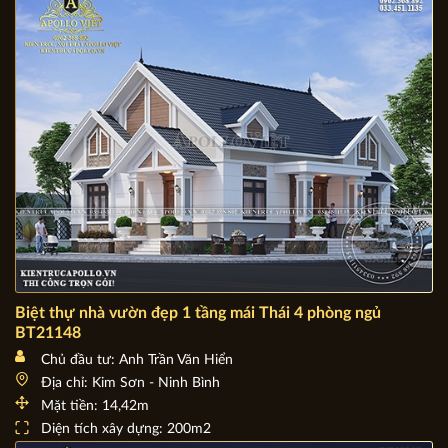
Diện tích xây dựng: 9m x 18.5m
Biệt thự nhà vườn đẹp 1 tầng mái Thái 4 phòng ngủ
BT21148
Chủ đầu tư: Anh Trần Văn Hiển