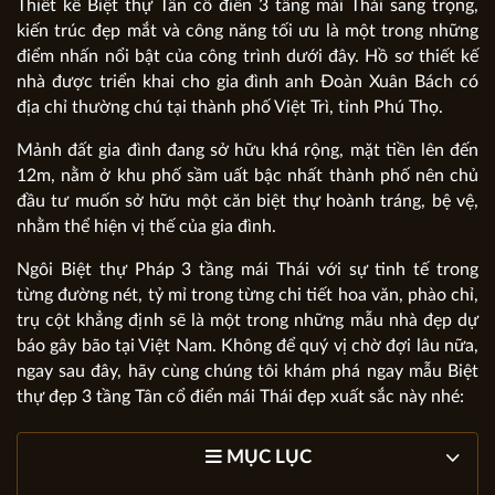
Thiết kế Biệt thự Tân cổ điển 3 tầng mái Thái sang trọng,
kiến trúc đẹp mắt và công năng tối ưu là một trong những
điểm nhấn nổi bật của công trình dưới đây. Hồ sơ thiết kế
nhà được triển khai cho gia đình anh Đoàn Xuân Bách có
địa chỉ thường chú tại thành phố Việt Trì, tỉnh Phú Thọ.
Mảnh đất gia đình đang sở hữu khá rộng, mặt tiền lên đến
12m, nằm ở khu phố sầm uất bậc nhất thành phố nên chủ
đầu tư muốn sở hữu một căn biệt thự hoành tráng, bệ vệ,
nhằm thể hiện vị thế của gia đình.
Ngôi Biệt thự Pháp 3 tầng mái Thái với sự tinh tế trong
từng đường nét, tỷ mỉ trong từng chi tiết hoa văn, phào chỉ,
trụ cột khẳng định sẽ là một trong những mẫu nhà đẹp dự
báo gây bão tại Việt Nam. Không để quý vị chờ đợi lâu nữa,
ngay sau đây, hãy cùng chúng tôi khám phá ngay mẫu Biệt
thự đẹp 3 tầng Tân cổ điển mái Thái đẹp xuất sắc này nhé:
MỤC LỤC