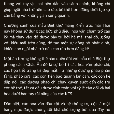
thang với tay vịn hai bên dẫn vào sảnh chính, không chỉ
giúp ngôi nhà trở nên cao ráo, bề thế hơn, đồng thời tạo sự
cân bằng với không gian xung quanh.
Chướng sảnh của mẫu Biệt thự mang Kiến trúc mái Thái
này không sử dụng các bức phù điêu, hoa văn chạm trổ cầu
kỳ mà thay vào đó được bày trí bởi hệ mái thái đỏ, giống
với kiểu mái trên cùng, để tạo một sự đồng bộ nhất định,
khiến cho ngôi nhà trở nên cao ráo hơn đáng kể.
Một ấn tượng không thể nào quên đối với mẫu nhà Biệt thự
phong cách Châu Âu đó là sự bố trí các hoa văn phào chỉ,
các họa tiết trang trí đẹp mắt. Từ những đường phào phân
tầng, phào cửa, các con tiện bao quanh lan can, các con kê
đắp nổi, các đường phào chỉ chạy xuyên suốt đến các trụ
cột bề thế, tất cả đều được tính toán với tỷ lệ cân đối và hài
hòa dưới bàn tay tài năng của các KTS.
Đặc biệt, các hoa văn đầu cột và hệ thống trụ cột là một
hạng mục được chúng tôi khá chú trọng bởi qua đây nó