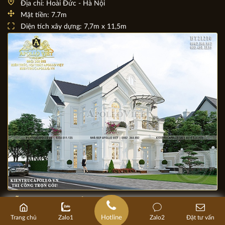
Chiêm ngưỡng mẫu Biệt thự 2 tầng mái Thái Tân cổ điển
BT20146
Chủ đầu tư: Chị Đỗ Thị Dung
Địa chỉ: Hoài Đức - Hà Nội
Mặt tiền: 7.7m
Diện tích xây dựng: 7,7m x 11,5m
Hotline
Trang chủ
Zalo1
Zalo2
Đặt tư vấn