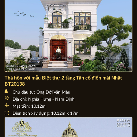
Thả hồn với mẫu Biệt thự 2 tầng Tân cổ điển mái Nhật
BT20138
Chủ đầu tư: Ông Đới Văn Mậu
Địa chỉ: Nghĩa Hưng - Nam Định
Mặt tiền: 10,12m