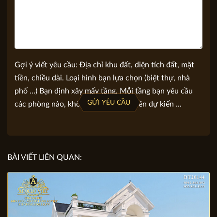
Gợi ý viết yêu cầu: Địa chỉ khu đất, diện tích đất, mặt
tiền, chiều dài. Loại hình bạn lựa chọn (biệt thự, nhà
phố …) Bạn định xây mấy tầng. Mỗi tầng bạn yêu cầu
GỬI YÊU CẦU
các phòng nào, không gian nào. Số tiền dự kiến ...
BÀI VIẾT LIÊN QUAN: