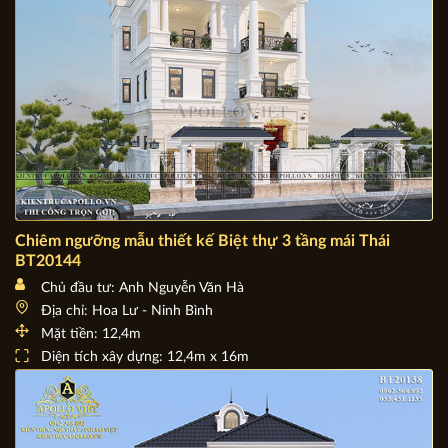
Chiêm ngưỡng mẫu thiết kế Biệt thự 3 tầng mái Thái
BT20144
Chủ đầu tư: Anh Nguyễn Văn Hà
Địa chỉ: Hoa Lư - Ninh Bình
Mặt tiền: 12,4m
Diện tích xây dựng: 12,4m x 16m