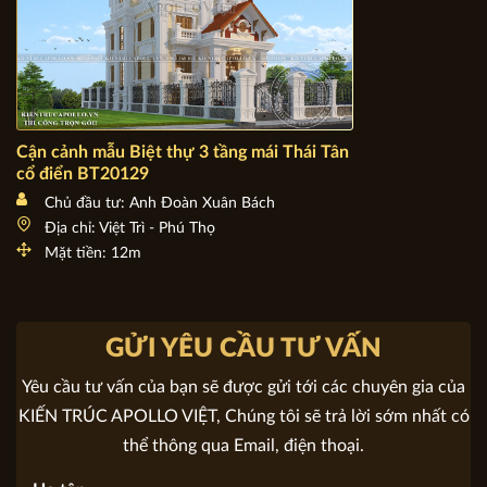
Cận cảnh mẫu Biệt thự 3 tầng mái Thái Tân cổ điển
BT20129
Chủ đầu tư: Anh Đoàn Xuân Bách
Địa chỉ: Việt Trì - Phú Thọ
Mặt tiền: 12m
GỬI YÊU CẦU TƯ VẤN
Yêu cầu tư vấn của bạn sẽ được gửi tới các chuyên gia của