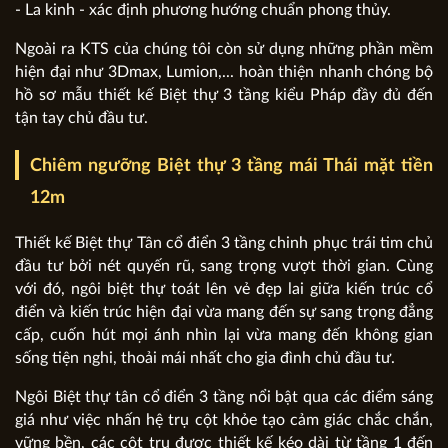
- La kinh - xác định phương hướng chuẩn phong thủy.
Ngoài ra KTS của chúng tôi còn sử dụng những phần mềm
hiện đại như 3Dmax, Lumion,... hoàn thiện nhanh chóng bộ
hồ sơ mẫu thiết kế Biệt thự 3 tầng kiểu Pháp đầy đủ đến
tận tay chủ đầu tư.
Chiêm ngưỡng Biệt thự 3 tầng mái Thái mặt tiền
12m
Thiết kế Biệt thự Tân cổ điển 3 tầng chinh phục trái tim chủ
đầu tư bởi nét quyến rũ, sang trọng vượt thời gian. Cùng
với đó, ngôi biệt thự toát lên vẻ đẹp lai giữa kiến trúc cổ
điển và kiến trúc hiện đại vừa mang đến sự sang trọng đẳng
cấp, cuốn hút mọi ánh nhìn lại vừa mang đến không gian
sống tiện nghi, thoải mái nhất cho gia đình chủ đầu tư.
Ngôi Biệt thự tân cổ điển 3 tầng nổi bật qua các điểm sáng
giá như việc nhấn hệ trụ cột khỏe tạo cảm giác chắc chắn,
vững bền, các cột trụ được thiết kế kéo dài từ tầng 1 đến