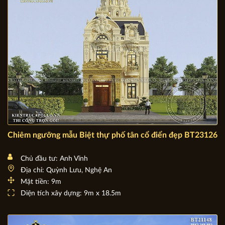
Diện tích xây dựng: 10,12m x 17m
Chiêm ngưỡng mẫu Biệt thự phố tân cổ điển đẹp BT23126
Chủ đầu tư: Anh Vĩnh
Địa chỉ: Quỳnh Lưu, Nghệ An
Mặt tiền: 9m