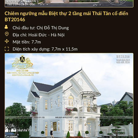
Chiêm ngưỡng mẫu Biệt thự 2 tầng mái Thái Tân cổ điển
BT20146
Chủ đầu tư: Chị Đỗ Thị Dung
Địa chỉ: Hoài Đức - Hà Nội
Mặt tiền: 7.7m
Diện tích xây dựng: 7,7m x 11,5m