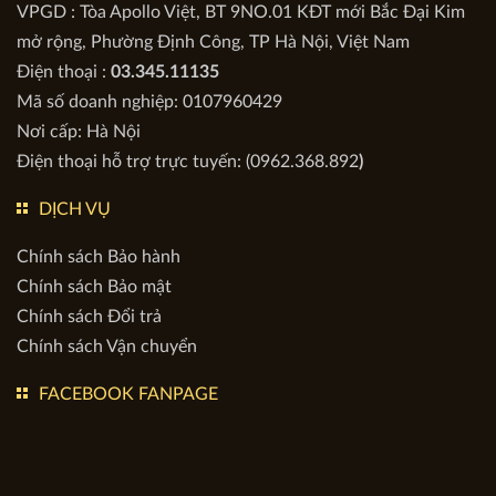
Quyền sở hữu & Bản quyền Website này thuộc:
CÔNG TY CỔ PHẦN KIẾN TRÚC APOLLO VIỆT
VPGD : Tòa Apollo Việt, BT 9NO.01 KĐT mới Bắc Đại Kim
mở rộng, Phường Định Công, TP Hà Nội, Việt Nam
Điện thoại :
03.345.11135
Mã số doanh nghiệp: 0107960429
Nơi cấp: Hà Nội
Điện thoại hỗ trợ trực tuyến: (0962.368.892
)
DỊCH VỤ
Chính sách Bảo hành
Chính sách Bảo mật
Chính sách Đổi trả
Chính sách Vận chuyển
FACEBOOK FANPAGE