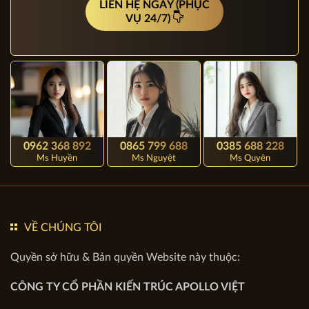
CAM KẾT HOÀN TIỀN 100%
TƯ VẤN MIỄN PHÍ
LIÊN HỆ NGAY (PHỤC
VỤ 24/7)
0962 368 892
0865 799 688
0385 688 228
Ms Huyền
Ms Nguyệt
Ms Quyên
VỀ CHÚNG TÔI