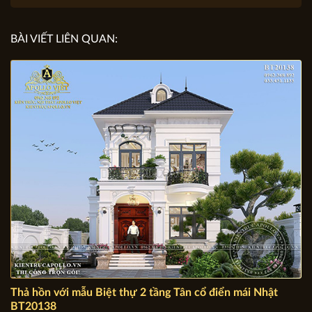
phố …) Bạn định xây mấy tầng. Mỗi tầng bạn yêu cầu
GỬI YÊU CẦU
các phòng nào, không gian nào. Số tiền dự kiến ...
BÀI VIẾT LIÊN QUAN: