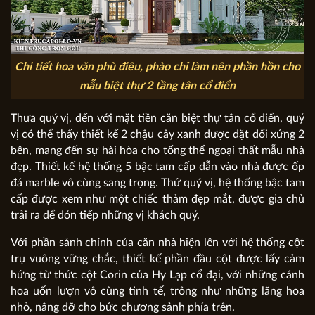
Chi tiết hoa văn phù điêu, phào chỉ làm nên phần hồn cho
mẫu biệt thự 2 tầng tân cổ điển
Thưa quý vị, đến với mặt tiền căn biệt thự tân cổ điển, quý
vị có thể thấy thiết kế 2 chậu cây xanh được đặt đối xứng 2
bên, mang đến sự hài hòa cho tổng thể ngoại thất mẫu nhà
đẹp. Thiết kế hệ thống 5 bậc tam cấp dẫn vào nhà được ốp
đá marble vô cùng sang trọng. Thứ quý vị, hệ thống bậc tam
cấp được xem như một chiếc thảm đẹp mắt, được gia chủ
trải ra để đón tiếp những vị khách quý.
Với phần sảnh chính của căn nhà hiện lên với hệ thống cột
trụ vuông vững chắc, thiết kế phần đầu cột được lấy cảm
hứng từ thức cột Corin của Hy Lạp cổ đại, với những cánh
hoa uốn lượn vô cùng tinh tế, trông như những lãng hoa
nhỏ, nâng đỡ cho bức chương sảnh phía trên.