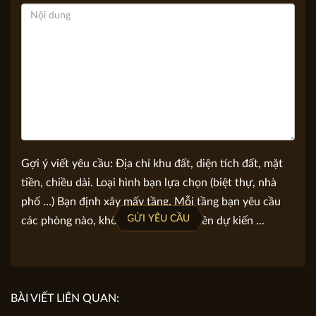
Nội dung yêu cầu tư vấn
Gợi ý viết yêu cầu: Địa chỉ khu đất, diện tích đất, mặt
tiền, chiều dài. Loại hình bạn lựa chọn (biệt thự, nhà
phố …) Bạn định xây mấy tầng. Mỗi tầng bạn yêu cầu
GỬI YÊU CẦU
các phòng nào, không gian nào. Số tiền dự kiến ...