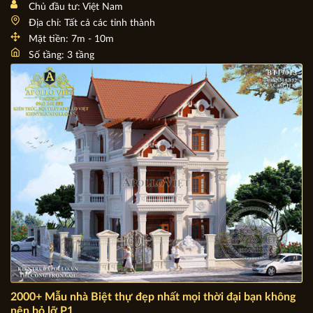
10+ mẫu Biệt thự song lập 3 tầng Tân cổ điển được tìm
kiếm nhiều nhất
Chủ đầu tư: Việt Nam
Địa chỉ: Tất cả các tỉnh thành
Mặt tiền: 7m - 10m
Số tầng: 3 tầng