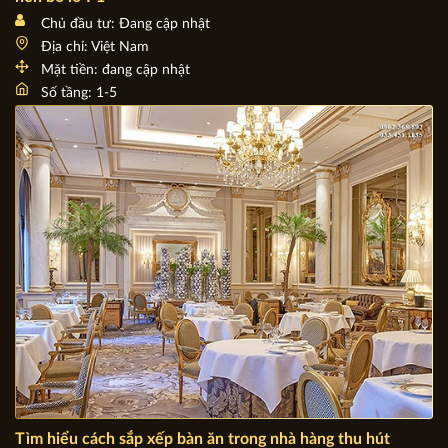
2000+ Mẫu nhà Biệt thự đẹp nhất mọi thời đại bạn không
nên bỏ lỡ P1
Chủ đầu tư: Đang cập nhật
Địa chỉ: Việt Nam
Mặt tiền: đang cập nhật
Số tầng: 1-5