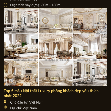
Chủ đầu tư: Các mẫu biệt thự mái thái đẹp
Địa chỉ: Khắp tỉnh thành trên cả nước
Mặt tiền: 5m - 10m
Diện tích xây dựng: 80m - 130m