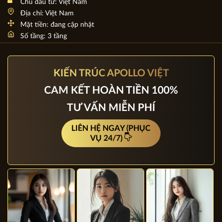
Khám phá nét đặc trưng của các mẫu nhà mái Thái 3 tầng
Chủ đầu tư: Việt Nam
Địa chỉ: Việt Nam
Mặt tiền: đang cập nhật
Số tầng: 3 tầng
KIẾN TRÚC APOLLO VIỆT
CAM KẾT HOÀN TIỀN 100%
TƯ VẤN MIỄN PHÍ
LIÊN HỆ NGAY (PHỤC
VỤ 24/7)