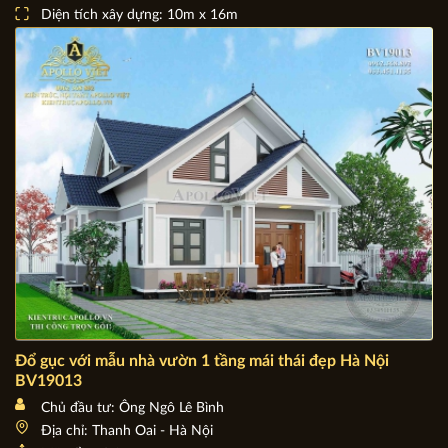
Chủ đầu tư: Ông Nguyễn Hữu Tiến
Địa chỉ: Lâm Thao - Phú Thọ
Mặt tiền: 10m
Diện tích xây dựng: 10m x 16m
Đổ gục với mẫu nhà vườn 1 tầng mái thái đẹp Hà Nội