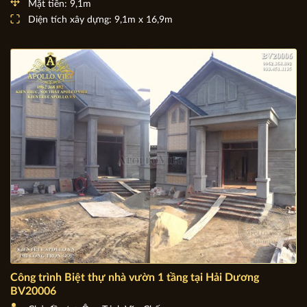
BV19013
Chủ đầu tư: Ông Ngô Lê Bình
Địa chỉ: Thanh Oai - Hà Nội
Mặt tiền: 9,1m
Diện tích xây dựng: 9,1m x 16,9m