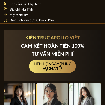
Ngắm nhìn mẫu thiết kế biệt thự nhà vườn 1 tầng đẹp đơn
giản BT21227
Chủ đầu tư: Chị Hạnh
Địa chỉ: Hà Tĩnh
Mặt tiền: 8m
Diện tích xây dựng: 8m x 12m
KIẾN TRÚC APOLLO VIỆT
CAM KẾT HOÀN TIỀN 100%
TƯ VẤN MIỄN PHÍ
LIÊN HỆ NGAY (PHỤC
VỤ 24/7)