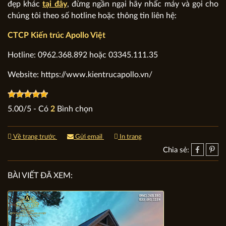
đẹp khác
tại đây
, đừng ngần ngại hãy nhấc máy và gọi cho
chúng tôi theo số hotline hoặc thông tin liên hệ:
CTCP Kiến trúc Apollo Việt
Hotline: 0962.368.892 hoặc 03345.111.35
Website: https://www.kientrucapollo.vn/
5.00
/
5
- Có
2
Bình chọn
Về trang trước
Gửi email
In trang
Chia sẻ:
BÀI VIẾT ĐÃ XEM: