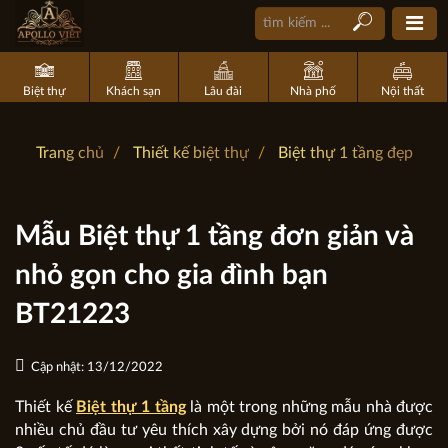
Biệt thự
Khách sạn
Lâu đài
Nhà phố
Nội thất
Trang chủ
Thiết kế biệt thự
Biệt thự 1 tầng đẹp
Mẫu Biệt thự 1 tầng đơn giản và
nhỏ gọn cho gia đình bạn
BT21223
Cập nhật: 13/12/2022
Thiết kế
Biệt thự 1 tầng
là một trong những mẫu nhà được
nhiều chủ đầu tư yêu thích xây dựng bởi nó đáp ứng được