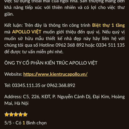
việc sử dụng thoải mái của ngôi nhà. Sân thượng mang đến
khả năng tiếp xúc với thiên nhiên và có lợi cho việc thư
giãn.
Kết luận: Trên đây là thông tin công trình
Biệt thự 1 tầng
mà
APOLLO VIỆT
muốn giới thiệu đến quý vị. Nếu quý vị
muốn sở hữu mẫu thiết kế nhà đẹp này hãy liên hệ với
chúng tôi qua số Hotline 0962 368 892 hoặc 0334 511 135
để được tư vấn miễn phí nhé.
ÔNG TY CỔ PHẦN KIẾN TRÚC APOLLO VIỆT
Website:
https://www.kientrucapollo.vn/
Tel: 03345.111.35 or 0962.368.892
Address: C5, 226, KĐT, P. Nguyễn Cảnh Dị, Đại Kim, Hoàng
Mai, Hà Nội
5
/
5
- Có
1
Bình chọn