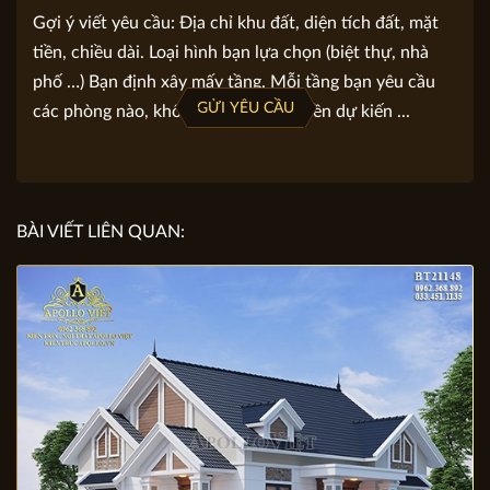
Gợi ý viết yêu cầu: Địa chỉ khu đất, diện tích đất, mặt
tiền, chiều dài. Loại hình bạn lựa chọn (biệt thự, nhà
phố …) Bạn định xây mấy tầng. Mỗi tầng bạn yêu cầu
GỬI YÊU CẦU
các phòng nào, không gian nào. Số tiền dự kiến ...
BÀI VIẾT LIÊN QUAN: