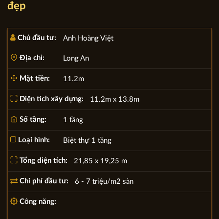
đẹp
Chủ đầu tư:
Anh Hoàng Việt
Địa chỉ:
Long An
Mặt tiền:
11.2m
Diện tích xây dựng:
11.2m x 13.8m
Số tầng:
1 tầng
Loại hình:
Biệt thự 1 tầng
Tổng diện tích:
21,85 x 19,25 m
Chi phí đầu tư:
6 - 7 triệu/m2 sàn
Công năng: