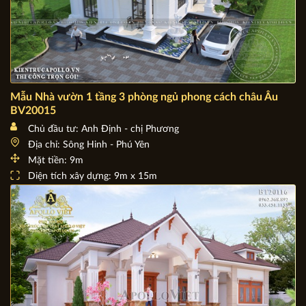
Mẫu Nhà vườn 1 tầng 3 phòng ngủ phong cách châu Âu
BV20015
Chủ đầu tư: Anh Định - chị Phương
Địa chỉ: Sông Hinh - Phú Yên
Mặt tiền: 9m
Diện tích xây dựng: 9m x 15m