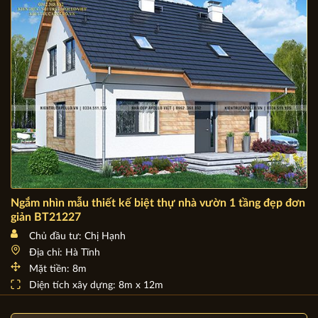
Ngắm nhìn mẫu thiết kế biệt thự nhà vườn 1 tầng đẹp đơn
giản BT21227
Chủ đầu tư: Chị Hạnh
Địa chỉ: Hà Tĩnh
Mặt tiền: 8m
Diện tích xây dựng: 8m x 12m