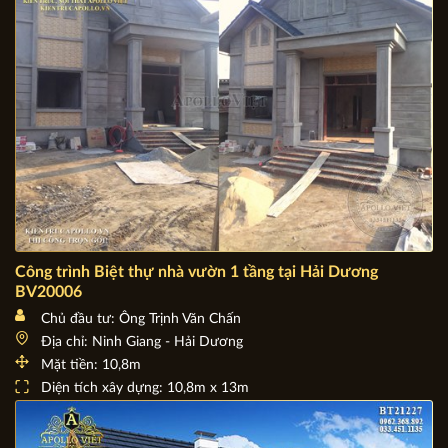
Công trình Biệt thự nhà vườn 1 tầng tại Hải Dương
BV20006
Chủ đầu tư: Ông Trịnh Văn Chấn
Địa chỉ: Ninh Giang - Hải Dương
Mặt tiền: 10,8m
Diện tích xây dựng: 10,8m x 13m