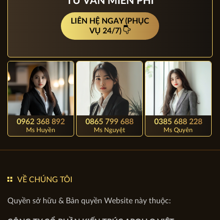
KIẾN TRÚC APOLLO VIỆT
CAM KẾT HOÀN TIỀN 100%
TƯ VẤN MIỄN PHÍ
LIÊN HỆ NGAY (PHỤC
VỤ 24/7)
0962 368 892
0865 799 688
0385 688 228
Ms Huyền
Ms Nguyệt
Ms Quyên
VỀ CHÚNG TÔI