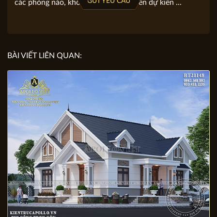
Gợi ý viết yêu cầu: Địa chỉ khu đất, diện tích đất, mặt
tiền, chiều dài. Loại hình bạn lựa chọn (biệt thự, nhà
phố …) Bạn định xây mấy tầng. Mỗi tầng bạn yêu cầu
GỬI YÊU CẦU
các phòng nào, không gian nào. Số tiền dự kiến ...
BÀI VIẾT LIÊN QUAN: