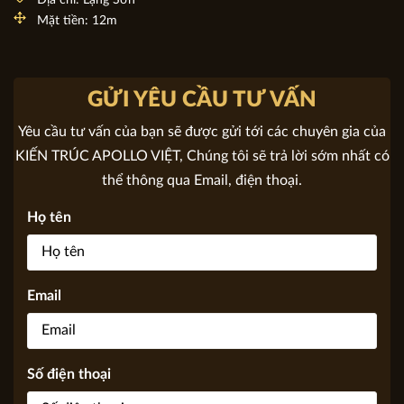
Ngắm nhìn vẻ đẹp ngoại thất của mẫu nhà 1 trệt 1 lầu đẹp
BT21226
Chủ đầu tư: Anh Vinh
Địa chỉ: Lạng Sơn
Mặt tiền: 12m
GỬI YÊU CẦU TƯ VẤN
Yêu cầu tư vấn của bạn sẽ được gửi tới các chuyên gia của
KIẾN TRÚC APOLLO VIỆT, Chúng tôi sẽ trả lời sớm nhất có
thể thông qua Email, điện thoại.
Họ tên
Email