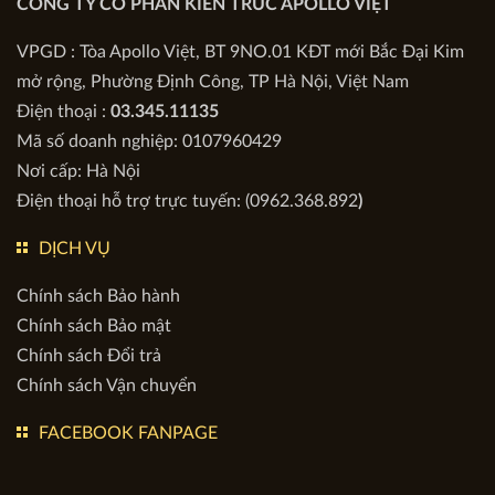
Quyền sở hữu & Bản quyền Website này thuộc:
CÔNG TY CỔ PHẦN KIẾN TRÚC APOLLO VIỆT
VPGD : Tòa Apollo Việt, BT 9NO.01 KĐT mới Bắc Đại Kim
mở rộng, Phường Định Công, TP Hà Nội, Việt Nam
Điện thoại :
03.345.11135
Mã số doanh nghiệp: 0107960429
Nơi cấp: Hà Nội
Điện thoại hỗ trợ trực tuyến: (0962.368.892
)
DỊCH VỤ
Chính sách Bảo hành
Chính sách Bảo mật
Chính sách Đổi trả
Chính sách Vận chuyển