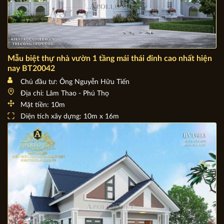
Mẫu biệt thự nhà vườn 1 tầng mái thái đỉnh cao nhất hiện
nay BT20042
Chủ đầu tư: Ông Nguyễn Hữu Tiến
Địa chỉ: Lâm Thao - Phú Thọ
Mặt tiền: 10m
Diện tích xây dựng: 10m x 16m