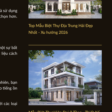
và sử dụng
 chọn hơn.
Top Mẫu Biệt Thự Địa Trung Hải Đẹp
Nhất - Xu hướng 2026
một sự bất
 liệu cách
nhiên, bạn
o tiếng ồn
i các loại