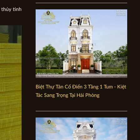
 thủy tinh
Biệt Thự Tân Cổ Điển 3 Tầng 1 Tum - Kiệt
Tác Sang Trọng Tại Hải Phòng