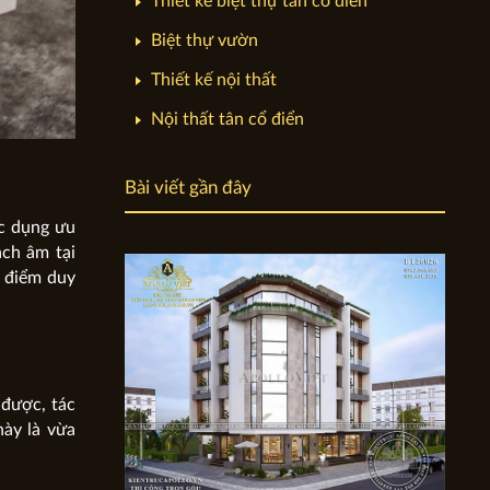
Thiết kế biệt thự tân cổ điển
Biệt thự vườn
Thiết kế nội thất
Nội thất tân cổ điển
Bài viết gần đây
c dụng ưu
ch âm tại
c điểm duy
 được, tác
này là vừa