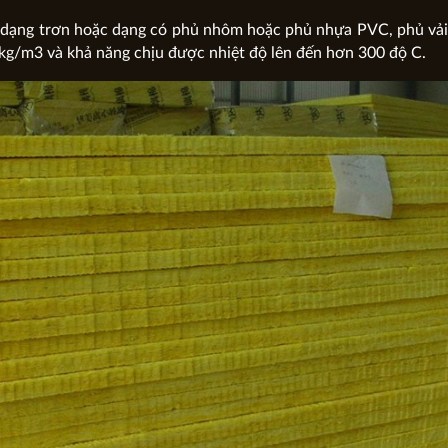
, dạng trơn hoặc dạng có phủ nhôm hoặc phủ nhựa PVC, phủ vải
20kg/m3 và khả năng chịu được nhiệt độ lên đến hơn 300 độ C.