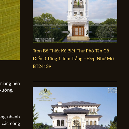
Trọn Bộ Thiết Kế Biệt Thự Phố Tân Cổ
Điển 3 Tầng 1 Tum Trắng – Đẹp Như Mơ
BT24139
Amiang nên
 xưởng.
công nhanh
g các công