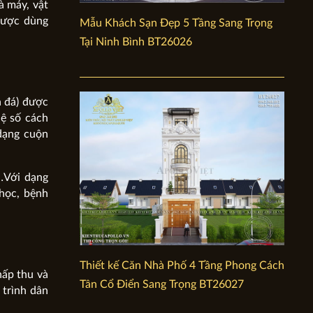
à máy, vật
 được dùng
Mẫu Khách Sạn Đẹp 5 Tầng Sang Trọng
Tại Ninh Bình BT26026
n đá) được
hệ số cách
 dạng cuộn
…Với dạng
 học, bệnh
Thiết kế Căn Nhà Phố 4 Tầng Phong Cách
hấp thu và
Tân Cổ Điển Sang Trọng BT26027
 trình dân