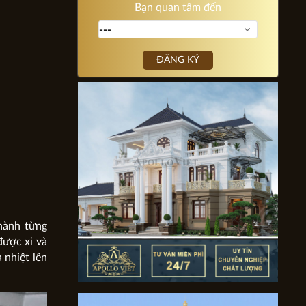
Bạn quan tâm đến
ĐĂNG KÝ
thành từng
được xi và
 nhiệt lên