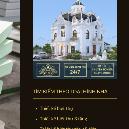
TÌM KIẾM THEO LOẠI HÌNH NHÀ
Thiết kế biệt thự
Thiết kế biệt thự 3 tầng