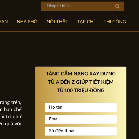
SẠN
NHÀ PHỐ
NỘI THẤT
TẠP CHÍ
THI CÔNG
TẶNG CẨM NANG XÂY DỰNG
TỪ A ĐẾN Z GIÚP TIẾT KIỆM
TỪ100 TRIỆU ĐỒNG
rạng trên,
m hạn chế
ải trí như
ệu quả với