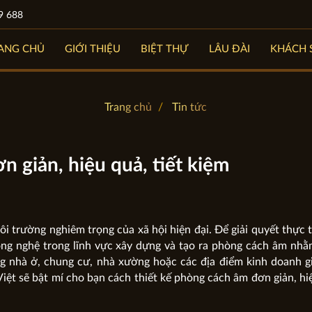
9 688
ANG CHỦ
GIỚI THIỆU
BIỆT THỰ
LÂU ĐÀI
KHÁCH 
Trang chủ
Tin tức
n giản, hiệu quả, tiết kiệm
i trường nghiêm trọng của xã hội hiện đại. Để giải quyết thực t
ng nghệ trong lĩnh vực xây dựng và tạo ra phòng cách âm nhằ
 nhà ở, chung cư, nhà xường hoặc các địa điểm kinh doanh gi
Việt sẽ bật mí cho bạn cách thiết kế phòng cách âm đơn giản, hi