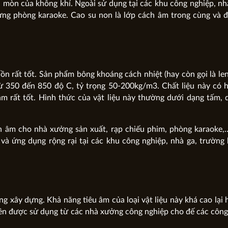
ăn mòn của không khí. Ngoài sử dụng tại các khu công nghiệp, nh
dựng phòng karaoke. Cao su non là lớp cách âm trong cùng và
 ồn rất tốt. Sản phẩm bông khoáng cách nhiệt (hay còn gọi là le
ừ 350 đến 850 độ C, tỷ trọng 50-200kg/m3. Chất liệu này có 
âm rất tốt. Hình thức của vật liệu này thường dưới dạng tấm,
 âm cho nhà xưởng sản xuất, rạp chiếu phim, phòng karaoke,
và ứng dụng rộng rại tại các khu công nghiệp, nhà ga, trường
ong xây dựng. Khả năng tiêu âm của loại vật liệu này khá cao lại 
nên được sử dụng từ các nhà xưởng công nghiệp cho đế các công