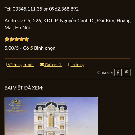
Tel: 03345.111.35 or 0962.368.892
Address: C5, 226, KĐT, P. Nguyễn Cảnh Dị, Đại Kim, Hoàng
Mai, Hà Nội
5.00
/
5
- Có
5
Bình chọn
Về trang trước
Gửi email
In trang
Chia sẻ:
BÀI VIẾT ĐÃ XEM: