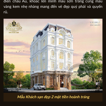
điển châu Âu, khoác lên mình màu sơn trắng cùng màu
vàng kem nhẹ nhàng mang đến vẻ đẹp quý phái và quyến
rũ.
Mẫu Khách sạn đẹp 2 mặt tiền hoành tráng