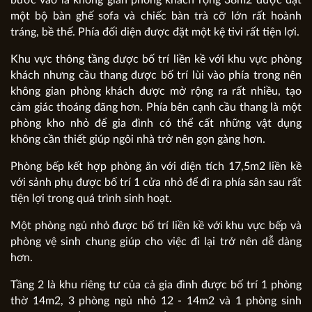
bước vào là không gian phòng khách rộng 38m2 được đặt
một bộ bàn ghế sofa và chiếc bàn trà cỡ lớn rất hoành
tráng, bề thế. Phía đối diện được đặt một kệ tivi rất tiện lợi.
Khu vực thông tầng được bố trí liền kề với khu vực phòng
khách nhưng cầu thang được bố trí lùi vào phía trong nên
không gian phòng khách được mở rộng ra rất nhiều, tạo
cảm giác thoáng đãng hơn. Phía bên cạnh cầu thang là một
phòng kho nhỏ để gia đình có thể cất những vật dụng
không cần thiết giúp ngôi nhà trở nên gọn gàng hơn.
Phòng bếp kết hợp phòng ăn với diện tích 17,5m2 liền kề
với sảnh phụ được bố trí 1 cửa nhỏ để đi ra phía sân sau rất
tiện lợi trong quá trình sinh hoạt.
Một phòng ngủ nhỏ được bố trí liền kề với khu vực bếp và
phòng vệ sinh chung giúp cho việc đi lại trở nên dễ dàng
hơn.
Tầng 2 là khu riêng tư của cả gia đình được bố trí 1 phòng
thờ 14m2, 3 phòng ngủ nhỏ 12 - 14m2 và 1 phòng sinh