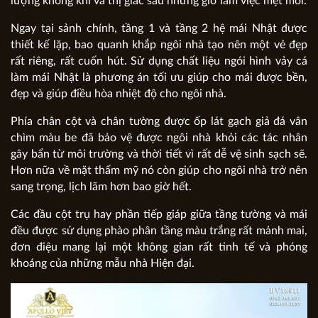
lượng không khí và thị giác sau những giờ làm việc mệt mỏi.
Ngay tại sảnh chính, tầng 1 và tầng 2 hệ mái Nhật được
thiết kế lặp, bao quanh khắp ngôi nhà tạo nên một vẻ đẹp
rất riêng, rất cuốn hút. Sử dụng chất liệu ngói hình vảy cá
làm mái Nhật là phương án tối ưu giúp cho mái được bền,
đẹp và giúp điều hòa nhiệt độ cho ngôi nhà.
Phía chân cột và chân tường được ốp lát gạch giả đá vân
chìm màu be đã bảo vệ được ngôi nhà khỏi các tác nhân
gây bẩn từ môi trường và thời tiết vì rất dễ vệ sinh sạch sẽ.
Hơn nữa về mặt thẩm mỹ nó còn giúp cho ngôi nhà trở nên
sang trọng, lịch lãm hơn bao giờ hết.
Các đầu cột trụ hay phần tiếp giáp giữa tầng tường và mái
đều được sử dụng phào phân tầng màu trắng rất mảnh mai,
đơn điệu mang lại một không gian rất tinh tế và phóng
khoáng của những mẫu nhà Hiện đại.