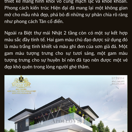
thiết kế mang hình khối vô cùng mạch lạc và khỏe khoắn.
Phong cách kiến trúc Hiện đại đã mang lại một không gian
mở cho mẫu nhà đẹp, phá bỏ đi những sự phân chia rõ ràng
như phong cách Tân cổ điển.
Ngoài ra Biệt thự mái Nhật 2 tầng còn có một sự kết hợp
màu sắc đầy tinh tế. Hai gam màu chủ đạo được sử dụng đó
là màu trắng tinh khiết và màu ghi đen của sơn giả đá. Một
gam màu tượng trưng cho sự tươi sáng, một gam màu
tượng trưng cho sự huyền bí nên đã tạo nên được một vẻ
đẹp khó quên trong lòng người ghé thăm.