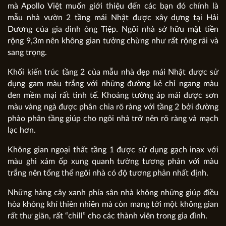
mà Apollo Việt muốn giới thiệu đến các bạn đó chính là
mẫu nhà vườn 2 tầng mái Nhật được xây dựng tại Hải
Dương của gia đình ông Tiệp. Ngôi nhà sở hữu mặt tiền
rộng 9,3m nên không gian tưởng chừng như rất rộng rãi và
sang trọng.
Khối kiến trúc tầng 2 của mẫu nhà đẹp mái Nhật được sử
dụng gam màu trắng với những đường kẻ chỉ ngang màu
đen mềm mại rất tinh tế. Khoảng tường áp mái được sơn
màu vàng ngà được phân chia rõ ràng với tầng 2 bởi đường
phào phân tầng giúp cho ngôi nhà trở nên rõ ràng và mạch
lạc hơn.
Không gian ngoại thất tầng 1 được sử dụng gạch inax với
màu ghi xám ốp xung quanh tường tương phản với màu
trắng nên tổng thể ngôi nhà có độ tương phản nhất định.
Những hàng cây xanh phía sân nhà không những giúp điều
hòa không khí thiên nhiên mà còn mang tới một không gian
rất thư giãn, rất “chill” cho các thành viên trong gia đình.