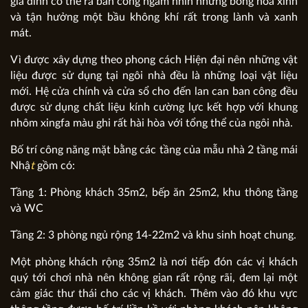
gia đình có thể ra ban công ngắm nhìn những bông hoa xinh
và tận hưởng một bầu không khí rất trong lành và xanh
mát.
Vì được xây dựng theo phong cách Hiện đại nên những vật
liệu được sử dụng tại ngôi nhà đều là những loại vật liệu
mới. Hệ cửa chính và cửa sổ cho đến lan can ban công đều
được sử dụng chất liệu kính cường lực kết hợp với khung
nhôm xingfa màu ghi rất hài hòa với tổng thể của ngôi nhà.
Bố trí công năng mặt bằng các tầng của mẫu nhà 2 tầng mái
Nhậ
t
gồm có:
Tầng 1: Phòng khách 35m2, bếp ăn 25m2, khu thông tầng
và WC
Tầng 2: 3 phòng ngủ rộng 14-22m2 và khu sinh hoạt chung.
Một phòng khách rộng 35m2 là nơi tiếp đón các vị khách
quý tới chơi nhà nên không gian rất rộng rãi, đem lại một
cảm giác thư thái cho các vị khách. Thêm vào đó khu vực