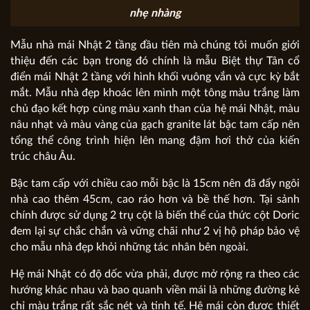
nhẹ nhàng
Mẫu nhà mái Nhật 2 tầng đầu tiên mà chúng tôi muốn giới
thiệu đến các bạn trong đó chính là mẫu Biệt thự Tân cổ
điển mái Nhật 2 tầng với hình khối vuông vắn và cực kỳ bắt
mắt. Mẫu nhà đẹp khoác lên mình một tông màu trắng làm
chủ đạo kết hợp cùng màu xanh than của hệ mái Nhật, màu
nâu nhạt và màu vàng của gạch granite lát bậc tam cấp nên
tổng thể công trình hiện lên mang đậm hơi thở của kiến
trúc châu Âu.
Bậc tam cấp với chiều cao mỗi bậc là 15cm nên đã đẩy ngôi
nhà cao thêm 45cm, cao ráo hơn và bề thế hơn. Tại sảnh
chính được sử dụng 2 trụ cột là biến thể của thức cột Doric
đem lại sự chắc chắn và vững chãi như 2 vị hộ pháp bảo vệ
cho mẫu nhà đẹp khỏi những tác nhân bên ngoài.
Hệ mái Nhật có độ dốc vừa phải, được mở rộng ra theo các
hướng khác nhau và bao quanh viền mái là những đường kẻ
chỉ màu trắng rất sắc nét và tinh tế. Hệ mái còn được thiết