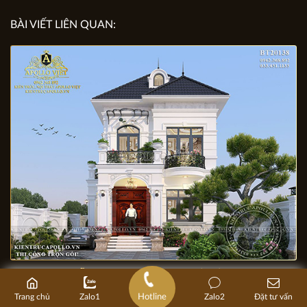
GỬI YÊU CẦU
các phòng nào, không gian nào. Số tiền dự kiến ...
BÀI VIẾT LIÊN QUAN:
Hotline
Trang chủ
Zalo1
Zalo2
Đặt tư vấn