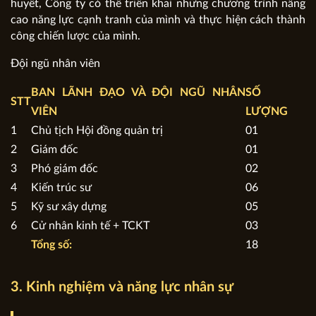
huyết, Công ty có thể triển khai những chương trình nâng
cao năng lực cạnh tranh của mình và thực hiện cách thành
công chiến lược của mình.
Đội ngũ nhân viên
BAN LÃNH ĐẠO VÀ ĐỘI NGŨ NHÂN
SỐ
STT
VIÊN
LƯỢNG
1
Chủ tịch Hội đồng quản trị
01
2
Giám đốc
01
3
Phó giám đốc
02
4
Kiến trúc sư
06
5
Kỹ sư xây dựng
05
6
Cử nhân kinh tế + TCKT
03
Tổng số:
18
3. Kinh nghiệm và năng lực nhân sự