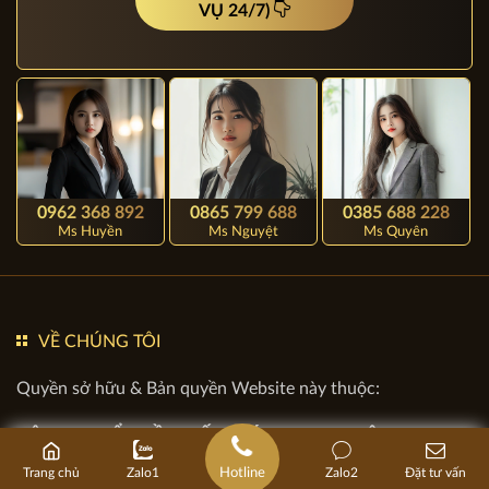
TƯ VẤN MIỄN PHÍ
LIÊN HỆ NGAY (PHỤC
VỤ 24/7)
0962 368 892
0865 799 688
0385 688 228
Ms Huyền
Ms Nguyệt
Ms Quyên
VỀ CHÚNG TÔI
Hotline
Trang chủ
Zalo1
Zalo2
Đặt tư vấn
Quyền sở hữu & Bản quyền Website này thuộc: