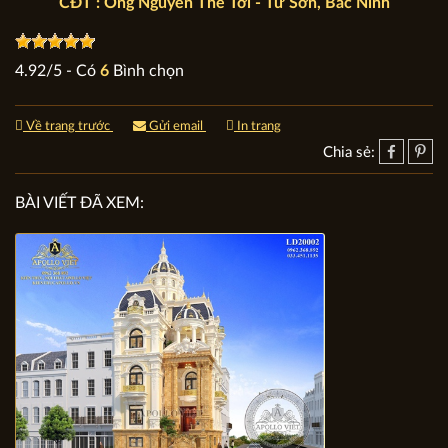
CĐT : Ông Nguyễn Thế Tới - Từ Sơn, Bắc Ninh
4.92
/
5
- Có
6
Bình chọn
Về trang trước
Gửi email
In trang
Chia sẻ:
BÀI VIẾT ĐÃ XEM: