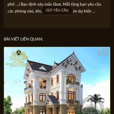
Gợi ý viết yêu cầu: Địa chỉ khu đất, diện tích đất, mặt
tiền, chiều dài. Loại hình bạn lựa chọn (biệt thự, nhà
phố …) Bạn định xây mấy tầng. Mỗi tầng bạn yêu cầu
GỬI YÊU CẦU
các phòng nào, không gian nào. Số tiền dự kiến ...
BÀI VIẾT LIÊN QUAN: