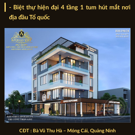
- Biệt thự hiện đại 4 tầng 1 tum hút mắt nơi
địa đầu Tổ quốc
CĐT : Bà Vũ Thu Hà – Móng Cái, Quảng Ninh