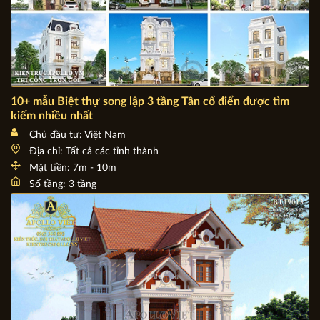
10+ mẫu Biệt thự song lập 3 tầng Tân cổ điển được tìm
kiếm nhiều nhất
Chủ đầu tư: Việt Nam
Địa chỉ: Tất cả các tỉnh thành
Mặt tiền: 7m - 10m
Số tầng: 3 tầng