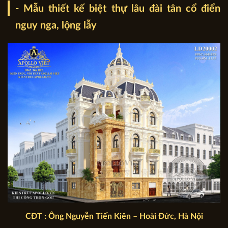
- Mẫu thiết kế biệt thự lâu đài tân cổ điển
nguy nga, lộng lẫy
CĐT : Ông Nguyễn Tiến Kiên – Hoài Đức, Hà Nội