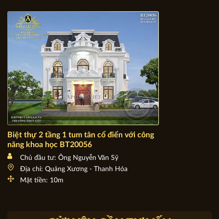
Biệt thự 2 tầng 1 tum tân cổ điển với công năng khoa học
BT20056
Chủ đầu tư: Ông Nguyễn Văn Sỹ
Địa chỉ: Quảng Xương - Thanh Hóa