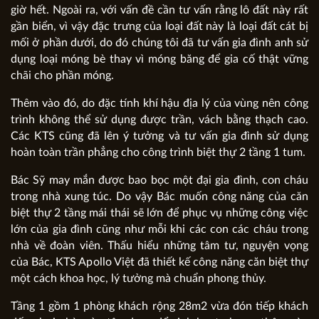
giờ hết. Ngoài ra, với vấn đề cần tư vấn rằng lô đất này rất
gần biển, vì vậy đặc trưng của loại đất này là loại đất cát bị
mối ở phần dưới, do đó chúng tôi đã tư vấn gia đình anh sử
dụng loại móng bè thay vì móng băng để gia cố thật vững
chãi cho phần móng.
Thêm vào đó, do đặc tính khí hậu địa lý của vùng nên công
trình không thể sử dụng được trần, vách bằng thạch cao.
Các KTS cũng đã lên ý tưởng và tư vấn gia đình sử dụng
hoàn toàn trần phẳng cho công trình biệt thự 2 tầng 1 tum.
Bác Sỹ may mắn được bao bọc một đại gia đình, con cháu
trong nhà xung túc. Do vậy Bác muốn công năng của căn
biệt thự 2 tầng mái thái sẽ lớn để phục vụ những công việc
lớn của gia đình cũng như mỗi khi các con các cháu trong
nhà về đoàn viên. Thấu hiểu những tâm tư, nguyện vọng
của Bác, KTS Apollo Việt đã thiết kế công năng căn biệt thự
một cách khoa học, lý tưởng mà chuẩn phong thủy.
Tầng 1 gồm 1 phòng khách rộng 28m2 vừa đón tiếp khách