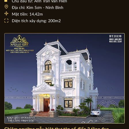
Biệt thự nhà vườn đẹp 1 tầng mái Thái 4 phòng ngủ
BT21148
Chủ đầu tư: Anh Trần Văn Hiển
Địa chỉ: Kim Sơn - Ninh Bình
Mặt tiền: 14,42m
Diện tích xây dựng: 200m2