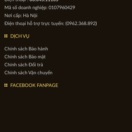
VPGD : Tòa Apollo Việt, BT 9NO.01 KĐT mới Bắc Đại Kim
mở rộng, Phường Định Công, TP Hà Nội, Việt Nam
Điện thoại :
03.345.11135
Mã số doanh nghiệp: 0107960429
Nơi cấp: Hà Nội
Điện thoại hỗ trợ trực tuyến: (0962.368.892
)
DỊCH VỤ
Chính sách Bảo hành
Chính sách Bảo mật
Chính sách Đổi trả
Chính sách Vận chuyển
FACEBOOK FANPAGE