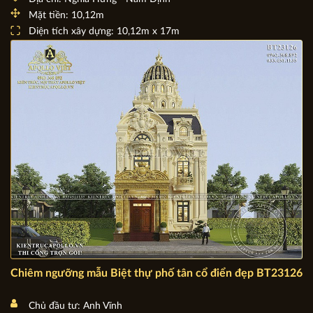
Thả hồn với mẫu Biệt thự 2 tầng Tân cổ điển mái Nhật
BT20138
Chủ đầu tư: Ông Đới Văn Mậu
Địa chỉ: Nghĩa Hưng - Nam Định
Mặt tiền: 10,12m
Diện tích xây dựng: 10,12m x 17m