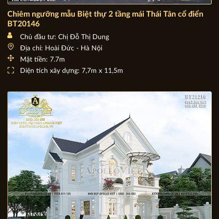
Chiêm ngưỡng mẫu Biệt thự 2 tầng mái Thái Tân cổ điển
BT20146
Chủ đầu tư: Chị Đỗ Thị Dung
Địa chỉ: Hoài Đức - Hà Nội
Mặt tiền: 7.7m
Diện tích xây dựng: 7,7m x 11,5m