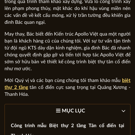
trong quá trình tham khảo xây dựng. Vừa lo công trình xây
lên phạm phong thủy, mặt khác do khí hậu vùng miền nên
các vấn đề về kết cấu móng, xử lý trần tường đều khiến gia
đình Bác quan ngại.
May thay, Bác biết đến Kiến trúc Apollo Việt qua một người
bạn là khách hàng cũ của chúng tôi. Với sự tư vấn tận tình
từ đội ngũ KTS dày dặn kinh nghiệm, gia đình Bác đã nhanh
chóng quyết định gặp gỡ và tiến tới hợp tác Apollo Việt để
sớm sở hữu bản vẽ thiết kế công trình biệt thự tân cổ điển
như mơ ước.
Mời Quý vị và các bạn cùng chúng tôi tham khảo mẫu
biệt
thự 2 tầng
tân cổ điển cực sang trọng tại Quảng Xương -
Thanh Hóa.
MỤC LỤC
Công trình mẫu Biệt thự 2 tầng Tân cổ điển tại