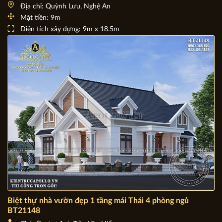
Chiêm ngưỡng mẫu Biệt thự phố tân cổ điển đẹp BT23126
Chủ đầu tư: Anh Vĩnh
Địa chỉ: Quỳnh Lưu, Nghệ An
Mặt tiền: 9m
Diện tích xây dựng: 9m x 18.5m