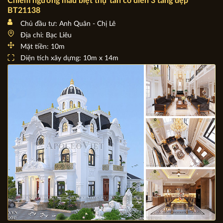
Chiêm ngưỡng mẫu biệt thự tân cổ điển 3 tầng đẹp
BT21138
Chủ đầu tư: Anh Quân - Chị Lê
Địa chỉ: Bạc Liêu
Mặt tiền: 10m
Diện tích xây dựng: 10m x 14m