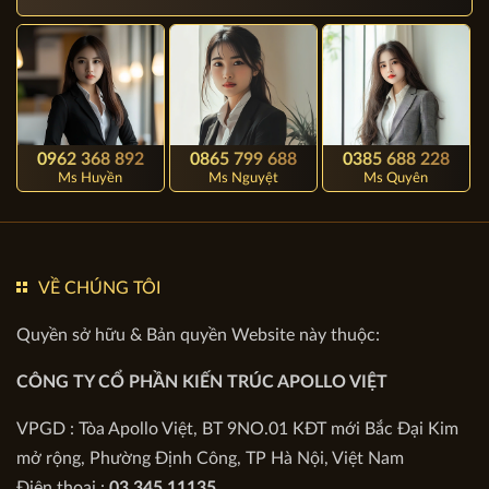
LIÊN HỆ NGAY (PHỤC
VỤ 24/7)
0962 368 892
0865 799 688
0385 688 228
Ms Huyền
Ms Nguyệt
Ms Quyên
VỀ CHÚNG TÔI
Quyền sở hữu & Bản quyền Website này thuộc:
CÔNG TY CỔ PHẦN KIẾN TRÚC APOLLO VIỆT