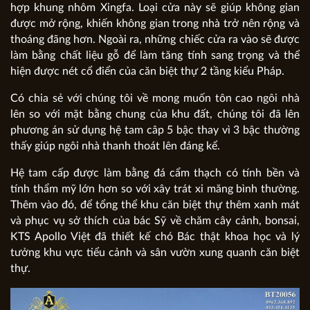
hợp khung nhôm Xingfa. Loại cửa này sẽ giúp không gian
được mở rộng, khiến không gian trong nhà trở nên rộng và
thoáng đãng hơn. Ngoài ra, những chiếc cửa ra vào sẽ được
làm bằng chất liệu gỗ để làm tăng tính sang trọng và thể
hiện được nét cổ điển của căn biệt thự 2 tầng kiểu Pháp.
Có chia sẻ với chúng tôi về mong muốn tôn cao ngôi nhà
lên so với mặt bằng chung của khu đất, chúng tôi đã lên
phương án sử dụng hệ tam câp 5 bậc thay vì 3 bậc thường
thấy giúp ngôi nhà thanh thoát lên đáng kể.
Hệ tam cấp được làm bằng đá cẩm thạch có tính bền và
tính thẩm mỹ lớn hơn so với xây trát xi măng bình thường.
Thêm vào đó, để tổng thể khu căn biệt thự thêm xanh mát
và phục vụ sở thích của bác Sỹ về chăm cây cảnh, bonsai,
KTS Apollo Việt đã thiết kế chó Bác thật khoa học và lý
tưởng khu vực tiểu cảnh và sân vườn xung quanh căn biệt
thự.