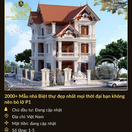
Địa chỉ: Tất cả các tỉnh thành
Mặt tiền: 7m - 10m
Số tầng: 3 tầng
2000+ Mẫu nhà Biệt thự đẹp nhất mọi thời đại bạn không
nên bỏ lỡ P1