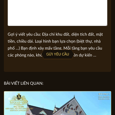
Gợi ý viết yêu cầu: Địa chỉ khu đất, diện tích đất, mặt
tiền, chiều dài. Loại hình bạn lựa chọn (biệt thự, nhà
phố …) Bạn định xây mấy tầng. Mỗi tầng bạn yêu cầu
GỬI YÊU CẦU
các phòng nào, không gian nào. Số tiền dự kiến ...
BÀI VIẾT LIÊN QUAN: