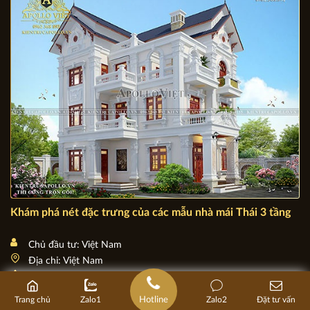
Ngất ngây Nhà thờ đá Phát Diệm ở Ninh Bình - Kinh đô
công giáo TT20001
Khám phá nét đặc trưng của các mẫu nhà mái Thái 3 tầng
Hotline
Trang chủ
Zalo1
Zalo2
Đặt tư vấn
Chủ đầu tư: Việt Nam