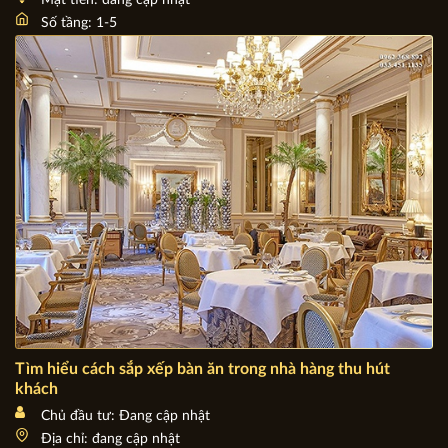
nên bỏ lỡ P1
Chủ đầu tư: Đang cập nhật
Địa chỉ: Việt Nam
Mặt tiền: đang cập nhật
Số tầng: 1-5