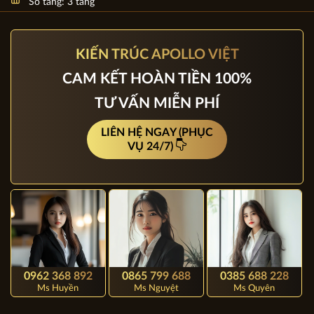
Chủ đầu tư: Việt Nam
Địa chỉ: Việt Nam
Mặt tiền: đang cập nhật
Số tầng: 3 tầng
KIẾN TRÚC APOLLO VIỆT
CAM KẾT HOÀN TIỀN 100%
TƯ VẤN MIỄN PHÍ
LIÊN HỆ NGAY (PHỤC
VỤ 24/7)