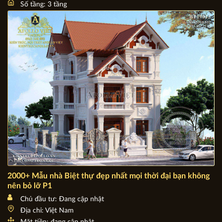
Chủ đầu tư: Việt Nam
Địa chỉ: Tất cả các tỉnh thành
Mặt tiền: 7m - 10m
Số tầng: 3 tầng
2000+ Mẫu nhà Biệt thự đẹp nhất mọi thời đại bạn không