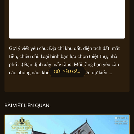
Gợi ý viết yêu cầu: Địa chỉ khu đất, diện tích đất, mặt
tiền, chiều dài. Loại hình bạn lựa chọn (biệt thự, nhà
phố …) Bạn định xây mấy tầng. Mỗi tầng bạn yêu cầu
GỬI YÊU CẦU
các phòng nào, không gian nào. Số tiền dự kiến ...
BÀI VIẾT LIÊN QUAN: