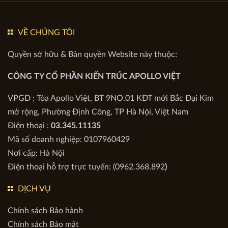
0962 368 892
0865 799 688
0385 688 228
Ms Huyền
Ms Nguyệt
Ms Quyên
VỀ CHÚNG TÔI
Quyền sở hữu & Bản quyền Website này thuộc:
CÔNG TY CỔ PHẦN KIẾN TRÚC APOLLO VIỆT
VPGD : Tòa Apollo Việt, BT 9NO.01 KĐT mới Bắc Đại Kim
mở rộng, Phường Định Công, TP Hà Nội, Việt Nam
Điện thoại :
03.345.11135
Mã số doanh nghiệp: 0107960429
Nơi cấp: Hà Nội
Điện thoại hỗ trợ trực tuyến: (0962.368.892
)