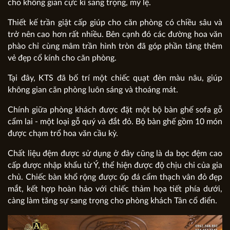
cho không gian cực kì sang trọng, mỹ lệ.
Thiết kế trần giật cấp giúp cho căn phòng có chiều sâu và
trở nên cao hơn rất nhiều. Bên cạnh đó các đường hoa văn
phào chỉ cùng mâm trần hình tròn đã góp phần tăng thêm
vẻ đẹp cổ kính cho căn phòng.
Tại đây, KTS đã bố trí một chiếc quạt đèn màu nâu, giúp
không gian căn phòng luôn sáng và thoáng mát.
Chính giữa phòng khách được đặt một bộ bàn ghế sofa gỗ
cẩm lai - một loại gỗ quý và đắt đỏ. Bộ bàn ghế gồm 10 món
được chạm trổ hoa văn cầu kỳ.
Chất liệu đệm được sử dụng ở đây cũng là da bọc đệm cao
cấp được nhập khẩu từ Ý, thể hiện được độ chịu chi của gia
chủ. Chiếc bàn khổ rộng được ốp đá cẩm thạch vân đỏ đẹp
mắt, kết hợp hoàn hảo với chiếc thảm họa tiết phía dưới,
càng làm tăng sự sang trọng cho phòng khách Tân cổ điển.