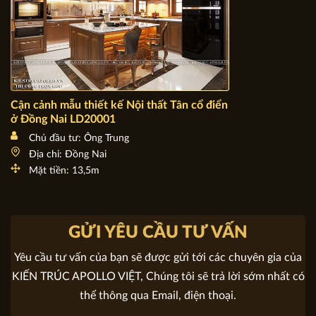
Cận cảnh mẫu thiết kế Nội thất Tân cổ điển ở Đồng Nai
LD20001
Chủ đầu tư: Ông Trung
Địa chỉ: Đồng Nai
Mặt tiền: 13,5m
GỬI YÊU CẦU TƯ VẤN
Yêu cầu tư vấn của bạn sẽ được gửi tới các chuyên gia của