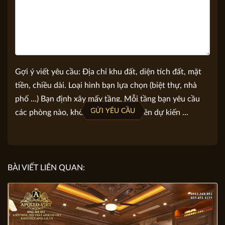
Gợi ý viết yêu cầu: Địa chỉ khu đất, diện tích đất, mặt
tiền, chiều dài. Loại hình bạn lựa chọn (biệt thự, nhà
phố …) Bạn định xây mấy tầng. Mỗi tầng bạn yêu cầu
GỬI YÊU CẦU
các phòng nào, không gian nào. Số tiền dự kiến ...
BÀI VIẾT LIÊN QUAN: