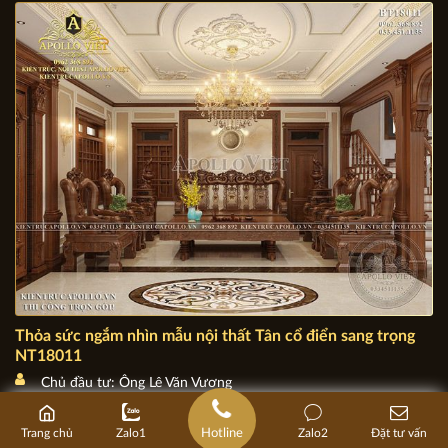
Chủ đầu tư: Ông Nguyễn Mạnh Hùng
Địa chỉ: Hai Bà Trưng - Tp. Bắc Ninh
Mặt tiền: 9,6m
Diện tích xây dựng: 9,6m x 16m
Thỏa sức ngắm nhìn mẫu nội thất Tân cổ điển sang trọng
Hotline
Trang chủ
Zalo1
Zalo2
Đặt tư vấn
NT18011