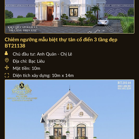
Chiêm ngưỡng mẫu biệt thự tân cổ điển 3 tầng đẹp
BT21138
Chủ đầu tư: Anh Quân - Chị Lê
Địa chỉ: Bạc Liêu
Mặt tiền: 10m
Diện tích xây dựng: 10m x 14m