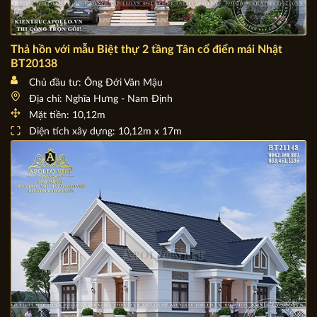
Thả hồn với mẫu Biệt thự 2 tầng Tân cổ điển mái Nhật
BT20138
Chủ đầu tư: Ông Đới Văn Mậu
Địa chỉ: Nghĩa Hưng - Nam Định
Mặt tiền: 10,12m
Diện tích xây dựng: 10,12m x 17m