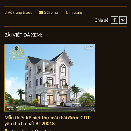
Về trang trước
Gửi email
In trang
Chia sẻ:
BÀI VIẾT ĐÃ XEM: