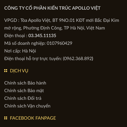
VỀ CHÚNG TÔI
Quyền sở hữu & Bản quyền Website này thuộc:
CÔNG TY CỔ PHẦN KIẾN TRÚC APOLLO VIỆT
VPGD : Tòa Apollo Việt, BT 9NO.01 KĐT mới Bắc Đại Kim
mở rộng, Phường Định Công, TP Hà Nội, Việt Nam
Điện thoại :
03.345.11135
Mã số doanh nghiệp: 0107960429
Nơi cấp: Hà Nội
Điện thoại hỗ trợ trực tuyến: (0962.368.892
)
DỊCH VỤ
Chính sách Bảo hành
Chính sách Bảo mật
Chính sách Đổi trả