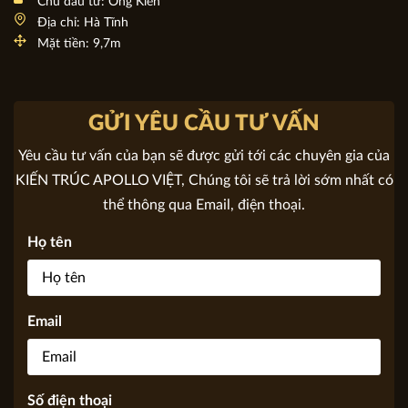
Mẫu thiết kế biệt thự mái thái được CĐT yêu thích nhất
BT20018
Chủ đầu tư: Ông Kiên
Địa chỉ: Hà Tĩnh
Mặt tiền: 9,7m
GỬI YÊU CẦU TƯ VẤN
Yêu cầu tư vấn của bạn sẽ được gửi tới các chuyên gia của
KIẾN TRÚC APOLLO VIỆT, Chúng tôi sẽ trả lời sớm nhất có
thể thông qua Email, điện thoại.
Họ tên
Email