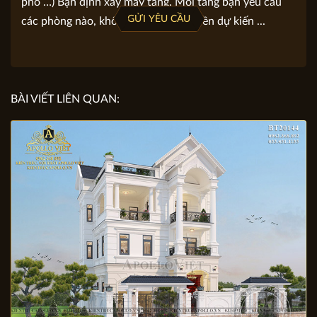
Gợi ý viết yêu cầu: Địa chỉ khu đất, diện tích đất, mặt
tiền, chiều dài. Loại hình bạn lựa chọn (biệt thự, nhà
phố …) Bạn định xây mấy tầng. Mỗi tầng bạn yêu cầu
GỬI YÊU CẦU
các phòng nào, không gian nào. Số tiền dự kiến ...
BÀI VIẾT LIÊN QUAN: