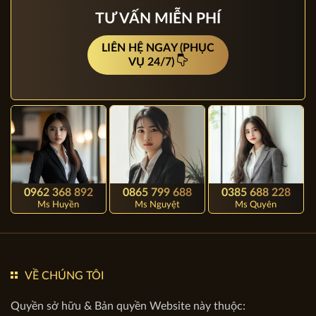
KIẾN TRÚC APOLLO VIỆT
CAM KẾT HOÀN TIỀN 100%
TƯ VẤN MIỄN PHÍ
LIÊN HỆ NGAY (PHỤC
VỤ 24/7)
0962 368 892
0865 799 688
0385 688 228
Ms Huyền
Ms Nguyệt
Ms Quyên