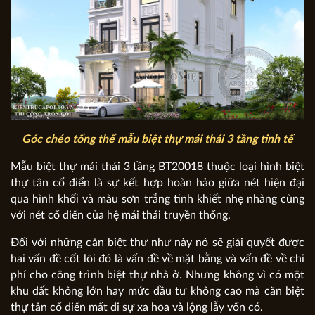
Góc chéo tổng thể mẫu biệt thự mái thái 3 tầng tinh tế
Mẫu biệt thự mái thái 3 tầng BT20018 thuộc loại hình biệt
thự tân cổ điển là sự kết hợp hoàn hảo giữa nét hiện đại
qua hình khối và màu sơn trắng tinh khiết nhẹ nhàng cùng
với nét cổ điển của hệ mái thái truyền thống.
Đối với những căn biệt thư như này nó sẽ giải quyết được
hai vấn đề cốt lõi đó là vấn đề về mặt bằng và vấn đề về chi
phí cho công trình biệt thự nhà ở. Nhưng không vì có một
khu đất không lớn hay mức đầu tư không cao mà căn biệt
thự tân cổ điển mất đi sự xa hoa và lộng lẫy vốn có.