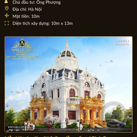
Cận cảnh Biệt thự Lâu đài mini 3 tầng 1 tum sang chảnh
LD20002
Chủ đầu tư: Ông Phượng
Địa chỉ: Hà Nội
Mặt tiền: 10m
Diện tích xây dựng: 10m x 13m