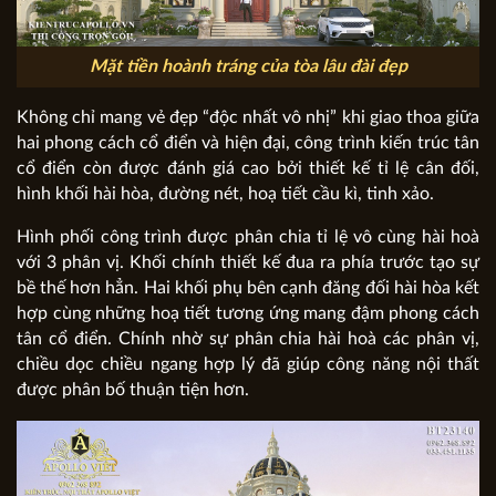
Mặt tiền hoành tráng của tòa lâu đài đẹp
Không chỉ mang vẻ đẹp “độc nhất vô nhị” khi giao thoa giữa
hai phong cách cổ điển và hiện đại, công trình kiến trúc tân
cổ điển còn được đánh giá cao bởi thiết kế tỉ lệ cân đối,
hình khối hài hòa, đường nét, hoạ tiết cầu kì, tinh xảo.
Hình phối công trình được phân chia tỉ lệ vô cùng hài hoà
với 3 phân vị. Khối chính thiết kế đua ra phía trước tạo sự
bề thế hơn hẳn. Hai khối phụ bên cạnh đăng đối hài hòa kết
hợp cùng những hoạ tiết tương ứng mang đậm phong cách
tân cổ điển. Chính nhờ sự phân chia hài hoà các phân vị,
chiều dọc chiều ngang hợp lý đã giúp công năng nội thất
được phân bố thuận tiện hơn.