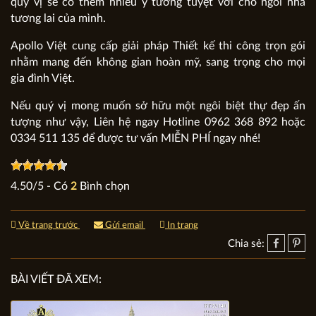
quý vị sẽ có thêm nhiều ý tưởng tuyệt vời cho ngôi nhà
tương lai của mình.
Apollo Việt cung cấp giải pháp Thiết kế thi công trọn gói
nhằm mang đến không gian hoàn mỹ, sang trọng cho mọi
gia đình Việt.
Nếu quý vị mong muốn sở hữu một ngôi biệt thự đẹp ấn
tượng như vậy, Liên hệ ngay Hotline 0962 368 892 hoặc
0334 511 135 để được tư vấn MIỄN PHÍ ngay nhé!
4.50
/
5
- Có
2
Bình chọn
Về trang trước
Gửi email
In trang
Chia sẻ:
BÀI VIẾT ĐÃ XEM: