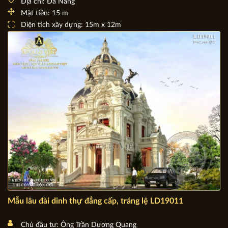
Sức sống mới Biệt thự Tân cổ điển 2 tầng đẹp khoa học
BT20118
Chủ đầu tư: Chị Trần Thị Hiền
Địa chỉ: Đà Nẵng
Mặt tiền: 15 m
Diện tích xây dựng: 15m x 12m