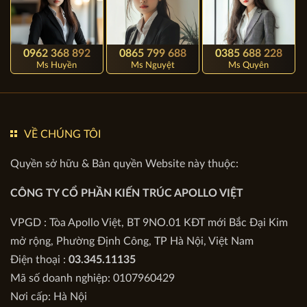
0962 368 892
0865 799 688
0385 688 228
Ms Huyền
Ms Nguyệt
Ms Quyên
VỀ CHÚNG TÔI
Quyền sở hữu & Bản quyền Website này thuộc:
CÔNG TY CỔ PHẦN KIẾN TRÚC APOLLO VIỆT
VPGD : Tòa Apollo Việt, BT 9NO.01 KĐT mới Bắc Đại Kim
mở rộng, Phường Định Công, TP Hà Nội, Việt Nam