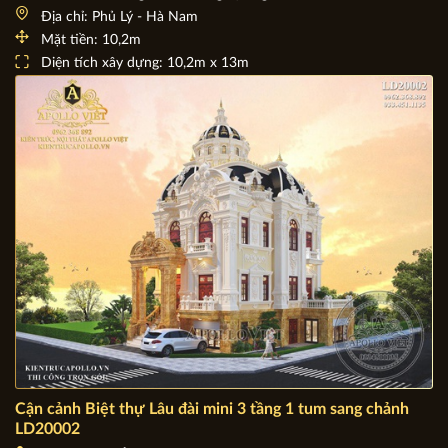
Mẫu lâu đài dinh thự đẳng cấp, tráng lệ LD19011
Chủ đầu tư: Ông Trần Dương Quang
Địa chỉ: Phủ Lý - Hà Nam
Mặt tiền: 10,2m
Diện tích xây dựng: 10,2m x 13m