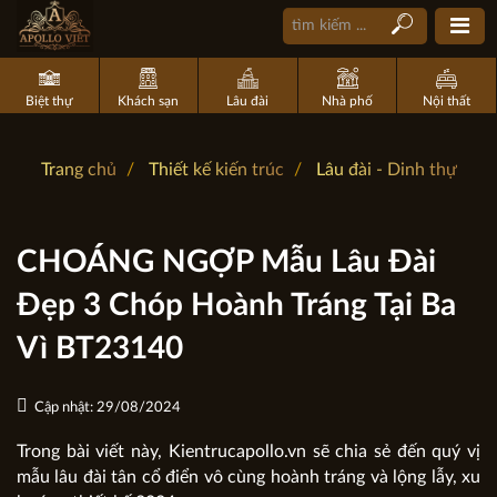
Biệt thự
Khách sạn
Lâu đài
Nhà phố
Nội thất
Trang chủ
Thiết kế kiến trúc
Lâu đài - Dinh thự
CHOÁNG NGỢP Mẫu Lâu Đài
Đẹp 3 Chóp Hoành Tráng Tại Ba
Vì BT23140
Cập nhật: 29/08/2024
Trong bài viết này, Kientrucapollo.vn sẽ chia sẻ đến quý vị
mẫu lâu đài tân cổ điển vô cùng hoành tráng và lộng lẫy, xu