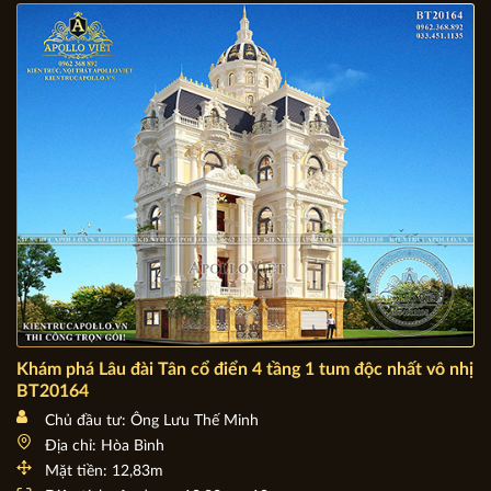
Chủ đầu tư: Bà Triệu Thị Mỹ Lê
Địa chỉ: Tiền Giang
Mặt tiền: 15,08m
Diện tích xây dựng: 15,08m x 13,62m
Khám phá Lâu đài Tân cổ điển 4 tầng 1 tum độc nhất vô nhị
BT20164