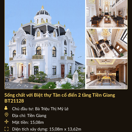
Địa chỉ: Đà Nẵng
Mặt tiền: 23,24m
Diện tích xây dựng: 23,24m x 19,35m
Sống chất với Biệt thự Tân cổ điển 2 tầng Tiền Giang
BT21128