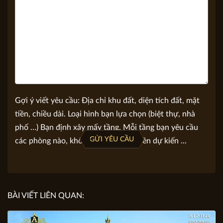
Nội dung yêu cầu tư vấn
Gợi ý viết yêu cầu: Địa chỉ khu đất, diện tích đất, mặt
tiền, chiều dài. Loại hình bạn lựa chọn (biệt thự, nhà
phố …) Bạn định xây mấy tầng. Mỗi tầng bạn yêu cầu
GỬI YÊU CẦU
các phòng nào, không gian nào. Số tiền dự kiến ...