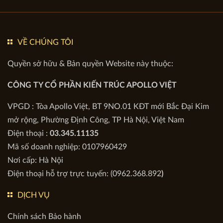
0962 368 892
0865 799 688
0385 688 228
Ms Huyền
Ms Nguyệt
Ms Quyên
VỀ CHÚNG TÔI
Quyền sở hữu & Bản quyền Website này thuộc:
CÔNG TY CỔ PHẦN KIẾN TRÚC APOLLO VIỆT
VPGD : Tòa Apollo Việt, BT 9NO.01 KĐT mới Bắc Đại Kim
mở rộng, Phường Định Công, TP Hà Nội, Việt Nam
Điện thoại :
03.345.11135
Mã số doanh nghiệp: 0107960429
Nơi cấp: Hà Nội
Điện thoại hỗ trợ trực tuyến: (0962.368.892
)