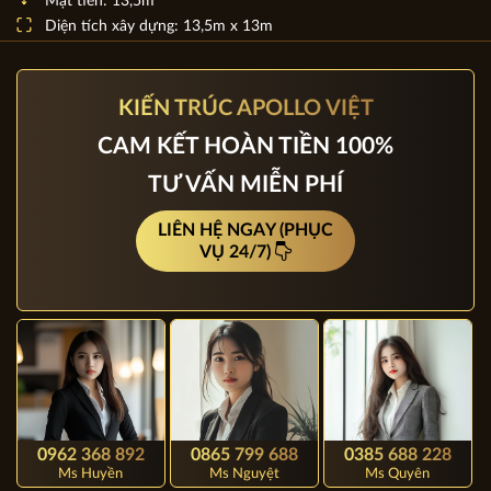
LD20001
Chủ đầu tư: Ông Trung
Địa chỉ: Đồng Nai
Mặt tiền: 13,5m
Diện tích xây dựng: 13,5m x 13m
KIẾN TRÚC APOLLO VIỆT
CAM KẾT HOÀN TIỀN 100%
TƯ VẤN MIỄN PHÍ
LIÊN HỆ NGAY (PHỤC
VỤ 24/7)