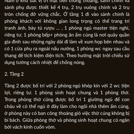
Nằm ở khu đất vị trí mặt tiền thông thoáng, sảnh chính và
sảnh phụ được thiết kế 4 trụ, 2 trụ vuông chính và 2 trụ
tròn chống đỡ vững chắc. Ở tầng 1 đi vào sảnh chính là
phòng khách với không gian long trọng có thể trang trí
tranh ảnh, bày tủ rượu ... , 1 phòng ngủ master tiện nghi,
riêng tư, 1 phòng bếp+ phòng ăn ấm cúng là nơi quây quần
gia đình sau những ngày dài đi làm về xum họp bên nhau và
có 1 cửa phụ ra ngoài nấu nướng, 1 phòng wc ngay sau cầu
thang để tích kiệm diện tích. Theo hướng mặt trời chiếu sử
dụng tường cách nhiệt để chống nóng.
2. Tầng 2
Tầng 2 được bố trí với 2 phòng ngủ khép kín với 2 wc tiện
lợi, riêng tư. 1 phòng sinh hoạt chung và 1 phòng thờ.
Trong phòng thờ cũng được bố trí 1 giường ngủ để con
cháu về có thể ngủ ở đây làm cho ngôi nhà thêm ấm cúng,
ở phòng này có ban công thoáng gió việc thờ cúng không bị
bí bách. Giữa phòng thờ và phòng sinh hoạt chung có ngăn
bởi vách kính cuốn vòm.