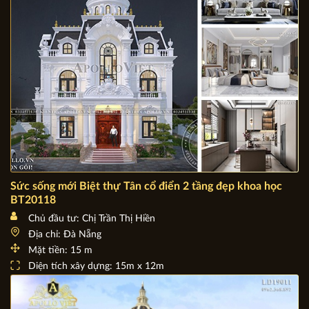
Sức sống mới Biệt thự Tân cổ điển 2 tầng đẹp khoa học
BT20118
Chủ đầu tư: Chị Trần Thị Hiền
Địa chỉ: Đà Nẵng
Mặt tiền: 15 m