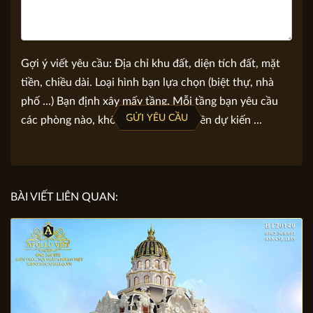
Gợi ý viết yêu cầu: Địa chỉ khu đất, diện tích đất, mặt
tiền, chiều dài. Loại hình bạn lựa chọn (biệt thự, nhà
phố …) Bạn định xây mấy tầng. Mỗi tầng bạn yêu cầu
GỬI YÊU CẦU
các phòng nào, không gian nào. Số tiền dự kiến ...
BÀI VIẾT LIÊN QUAN: