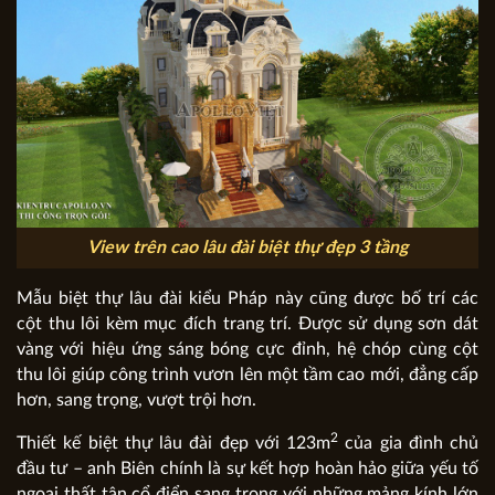
View trên cao lâu đài biệt thự đẹp 3 tầng
Mẫu biệt thự lâu đài kiểu Pháp này cũng được bố trí các
cột thu lôi kèm mục đích trang trí. Được sử dụng sơn dát
vàng với hiệu ứng sáng bóng cực đỉnh, hệ chóp cùng cột
thu lôi giúp công trình vươn lên một tầm cao mới, đẳng cấp
hơn, sang trọng, vượt trội hơn.
2
Thiết kế biệt thự lâu đài đẹp với 123m
của gia đình chủ
đầu tư – anh Biên chính là sự kết hợp hoàn hảo giữa yếu tố
ngoại thất tân cổ điển sang trọng với những mảng kính lớn