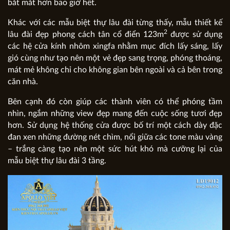
bắt mắt hơn bao giờ hết.
Khác với các mẫu biệt thự lâu đài từng thấy, mẫu thiết kế
2
lâu đài đẹp phong cách tân cổ điển 123m
được sử dụng
các hệ cửa kính nhôm xingfa nhằm mục đích lấy sáng, lấy
gió cùng như tạo nên một vẻ đẹp sang trọng, phóng thoáng,
mát mẻ không chỉ cho không gian bên ngoài và cả bên trong
căn nhà.
Bên cạnh đó còn giúp các thành viên có thể phóng tầm
nhìn, ngắm những view đẹp mang đến cuộc sống tươi đẹp
hơn. Sử dụng hệ thống cửa được bố trí một cách dày đặc
đan xen những đường nét chìm, nổi giữa các tone màu vàng
– trắng càng tạo nên một sức hút khó mà cưỡng lại của
mẫu biệt thự lâu đài 3 tầng.