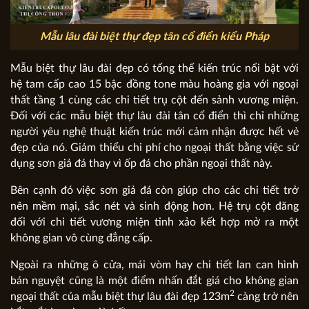
Mẫu lâu đài biệt thự đẹp tân cổ điển kiểu Pháp
Mẫu biệt thự lâu đài đẹp có tổng thể kiến trúc nổi bật với
hệ tam cấp cao 15 bậc đồng tone màu hoàng gia với ngoại
thất tầng 1 cùng các chi tiết trụ cột đến sảnh vương miện.
Đối với các mẫu biệt thự lâu đài tân cổ điển thì chỉ những
người yêu nghệ thuật kiến trúc mới cảm nhận được hết vẻ
đẹp của nó. Giảm thiểu chi phí cho ngoại thất bằng việc sử
dụng sơn giả đá thay vì ốp đá cho phần ngoại thất này.
Bên cạnh đó việc sơn giả đá còn giúp cho các chi tiết trở
nên mềm mại, sắc nét và sinh động hơn. Hệ trụ cột đăng
đối với chi tiết vương miện tinh xảo kết hợp mở ra một
không gian vô cùng đẳng cấp.
Ngoài ra những ô cửa, mái vòm hay chi tiết lan can hình
bán nguyệt cũng là một điểm nhấn đắt giá cho không gian
2
ngoại thất của mẫu biệt thự lâu đài đẹp 123m
càng trở nên