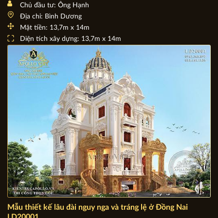
Chủ đầu tư: Ông Hạnh
Địa chỉ: Bình Dương
Mặt tiền: 13,7m x 14m
Diện tích xây dựng: 13,7m x 14m
Mẫu thiết kế lâu đài nguy nga và tráng lệ ở Đồng Nai
LD20001