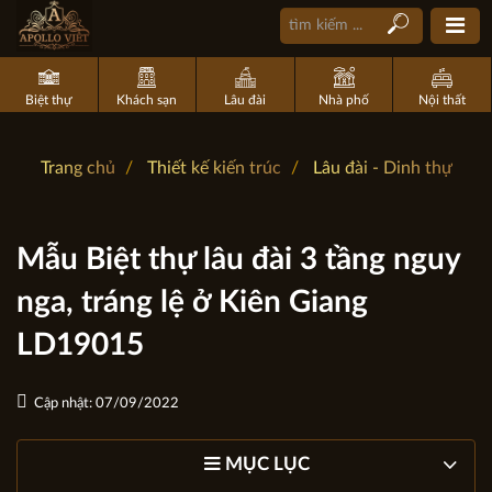
Biệt thự
Khách sạn
Lâu đài
Nhà phố
Nội thất
Trang chủ
Thiết kế kiến trúc
Lâu đài - Dinh thự
Mẫu Biệt thự lâu đài 3 tầng nguy
nga, tráng lệ ở Kiên Giang
LD19015
Cập nhật: 07/09/2022
MỤC LỤC