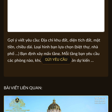
Gợi ý viết yêu cầu: Địa chỉ khu đất, diện tích đất, mặt
tiền, chiều dài. Loại hình bạn lựa chọn (biệt thự, nhà
phố …) Bạn định xây mấy tầng. Mỗi tầng bạn yêu cầu
GỬI YÊU CẦU
các phòng nào, không gian nào. Số tiền dự kiến ...
BÀI VIẾT LIÊN QUAN: