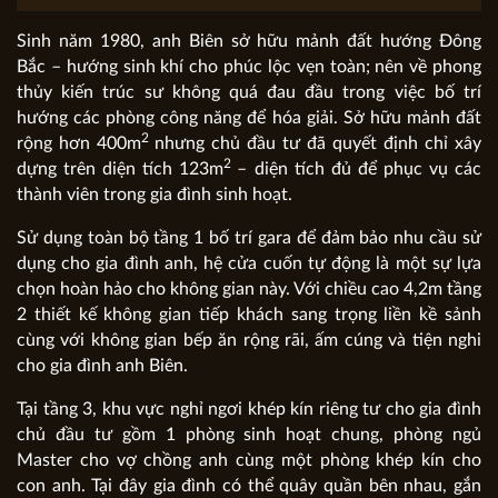
Sinh năm 1980, anh Biên sở hữu mảnh đất hướng Đông
Bắc – hướng sinh khí cho phúc lộc vẹn toàn; nên về phong
thủy kiến trúc sư không quá đau đầu trong việc bố trí
hướng các phòng công năng để hóa giải. Sở hữu mảnh đất
2
rộng hơn 400m
nhưng chủ đầu tư đã quyết định chỉ xây
2
dựng trên diện tích 123m
– diện tích đủ để phục vụ các
thành viên trong gia đình sinh hoạt.
Sử dụng toàn bộ tầng 1 bố trí gara để đảm bảo nhu cầu sử
dụng cho gia đình anh, hệ cửa cuốn tự động là một sự lựa
chọn hoàn hảo cho không gian này. Với chiều cao 4,2m tầng
2 thiết kế không gian tiếp khách sang trọng liền kề sảnh
cùng với không gian bếp ăn rộng rãi, ấm cúng và tiện nghi
cho gia đình anh Biên.
Tại tầng 3, khu vực nghỉ ngơi khép kín riêng tư cho gia đình
chủ đầu tư gồm 1 phòng sinh hoạt chung, phòng ngủ
Master cho vợ chồng anh cùng một phòng khép kín cho
con anh. Tại đây gia đình có thể quây quần bên nhau, gắn