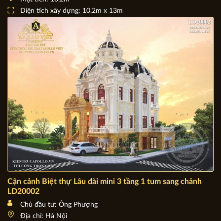
Diện tích xây dựng: 10,2m x 13m
Cận cảnh Biệt thự Lâu đài mini 3 tầng 1 tum sang chảnh
LD20002
Chủ đầu tư: Ông Phượng
Địa chỉ: Hà Nội