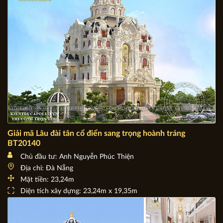
Giải mã Lâu đài tân cổ điển sang trọng hoành tráng
BT20140
Chủ đầu tư: Anh Nguyễn Phúc Thiện
Địa chỉ: Đà Nẵng
Mặt tiền: 23,24m
Diện tích xây dựng: 23,24m x 19,35m