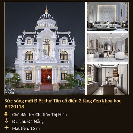
Sức sống mới Biệt thự Tân cổ điển 2 tầng đẹp khoa học
BT20118
Chủ đầu tư: Chị Trần Thị Hiền
Địa chỉ: Đà Nẵng
Mặt tiền: 15 m