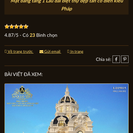
Mặt bằng tầng 1 Lâu đài biệt thự đẹp tân cổ điển kiểu
Pháp
4.87
/
5
- Có
23
Bình chọn
Về trang trước
Gửi email
In trang
Chia sẻ:
BÀI VIẾT ĐÃ XEM: