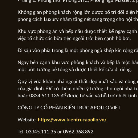
- Tầng 2: Phòng thờ, Phòng SHC, Phòng ngủ Master, 2 
Không gian phòng khách rộng lớn được bố trí đối diện h
phong cách Luxury nhằm tăng nét sang trọng cho nội th
Khu vực phòng ăn và bếp nấu được thiết kế ngay cạnh p
việc tổ chức các bữa tiệc ngoài trời bên cạnh hồ bơi.
Đi sâu vào phía trong là một phòng ngủ khép kín rộng rãi
Ngay bên cạnh khu vực phòng khách và bếp là một hành
một bức tường bê tông và được thiết kế cửa đi riêng.
Quý vị vừa khám phá ngoại thất đẹp xuất sắc và công 
của gia đình. Để có thêm nhiều ý tưởng cho ngôi nhà tư
hoặc 0334 511 135 để được tư vấn và hỗ trợ nhiệt tình.
CÔNG TY CỔ PHẦN KIẾN TRÚC APOLLO VIỆT
Website:
https://www.kientrucapollo.vn/
Tel: 03345.111.35 or 0962.368.892