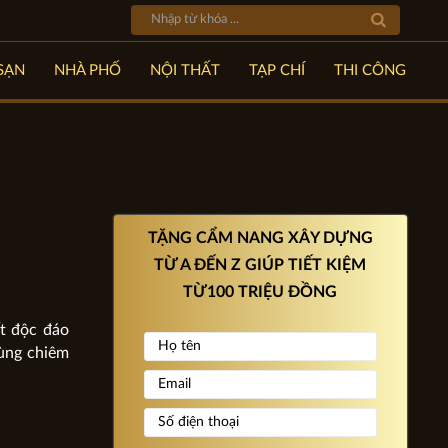
SẠN
NHÀ PHỐ
NỘI THẤT
TẠP CHÍ
THI CÔNG
TẶNG CẨM NANG XÂY DỰNG
TỪ A ĐẾN Z GIÚP TIẾT KIỆM
TỪ100 TRIỆU ĐỒNG
ất độc đáo
cùng chiêm