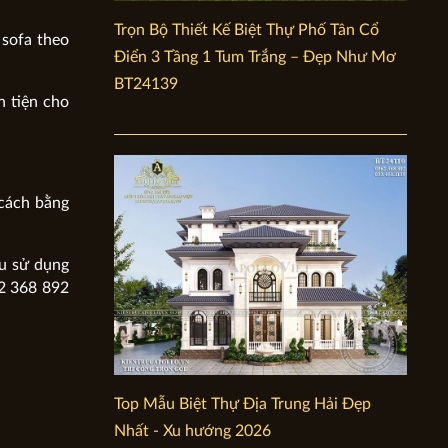
Trọn Bộ Thiết Kế Biệt Thự Phố Tân Cổ
 sofa theo
Điển 3 Tầng 1 Tum Trắng – Đẹp Như Mơ
BT24139
n tiện cho
 cách bằng
ầu sử dụng
62 368 892
Top Mẫu Biệt Thự Địa Trung Hải Đẹp
Nhất - Xu hướng 2026