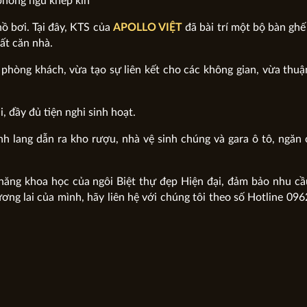
phòng ngủ khép kín
ồ bơi. Tại đây, KTS của
APOLLO VIỆT
đã bài trí một bộ bàn ghế
ất căn nhà.
hòng khách, vừa tạo sự liên kết cho các không gian, vừa thuậ
, đầy đủ tiện nghi sinh hoạt.
 lang dẫn ra kho rượu, nhà vệ sinh chúng và gara ô tô, ngăn
năng khoa học của ngôi Biệt thự đẹp Hiện đại, đảm bảo nhu c
ơng lai của mình, hãy liên hệ với chúng tôi theo số Hotline 09