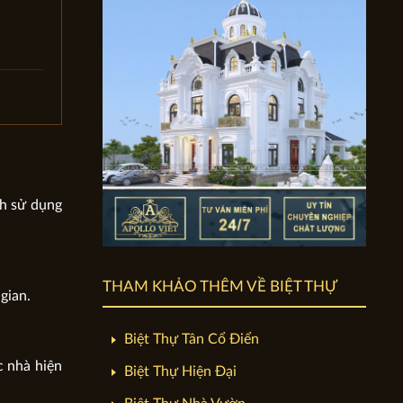
ch sử dụng
THAM KHẢO THÊM VỀ BIỆT THỰ
gian.
Biệt Thự Tân Cổ Điển
c nhà hiện
Biệt Thự Hiện Đại