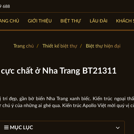
9 688
ANG CHỦ
GIỚI THIỆU
BIỆT THỰ
LÂU ĐÀI
KHÁCH 
Trang chủ
Thiết kế biệt thự
Biệt thự hiện đại
n cực chất ở Nha Trang BT21311
trí đẹp, gần bờ biển Nha Trang xanh biếc. Kiến trúc ngoại th
ự chú ý của những ai ghé qua. Kiến trúc Apollo Việt mời quý vị 
MỤC LỤC