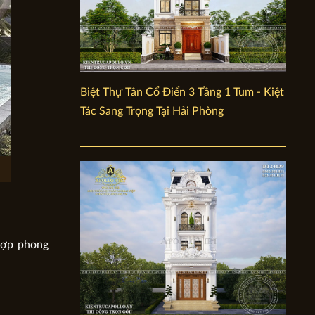
Biệt Thự Tân Cổ Điển 3 Tầng 1 Tum - Kiệt
Tác Sang Trọng Tại Hải Phòng
hợp phong