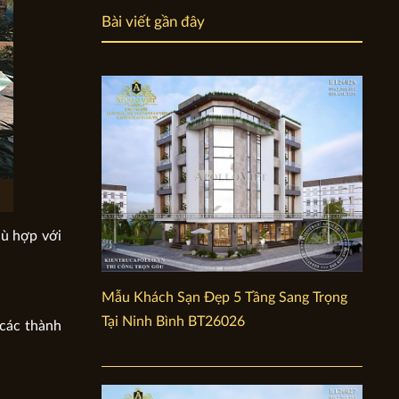
Bài viết gần đây
hù hợp với
Mẫu Khách Sạn Đẹp 5 Tầng Sang Trọng
Tại Ninh Bình BT26026
 các thành