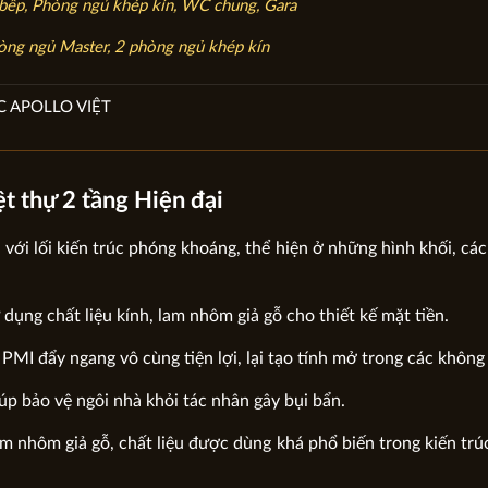
 bếp, Phòng ngủ khép kín, WC chung, Gara
òng ngủ Master, 2 phòng ngủ khép kín
C APOLLO VIỆT
ệt thự 2 tầng Hiện đại
 với lối kiến trúc phóng khoáng, thể hiện ở những hình khối, cá
ụng chất liệu kính, lam nhôm giả gỗ cho thiết kế mặt tiền.
MI đẩy ngang vô cùng tiện lợi, lại tạo tính mở trong các không 
p bảo vệ ngôi nhà khỏi tác nhân gây bụi bẩn.
am nhôm giả gỗ, chất liệu được dùng khá phổ biến trong kiến trú