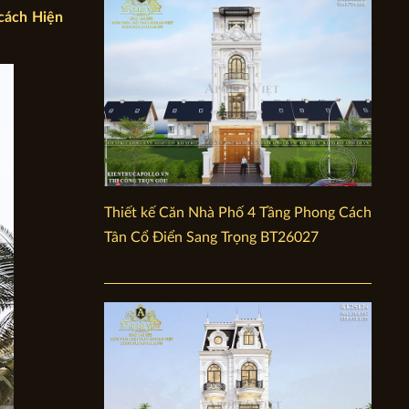
cách Hiện
Thiết kế Căn Nhà Phố 4 Tầng Phong Cách
Tân Cổ Điển Sang Trọng BT26027