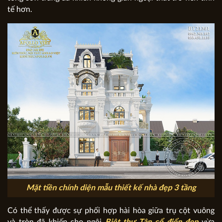
tế hơn.
Mặt tiền chính diện mẫu thiết kế nhà đẹp 3 tầng
Có thể thấy được sự phối hợp hài hòa giữa trụ cột vuông
và tròn đã khiến cho ngôi
Biệt thự Tân cổ điển đẹp
vừa