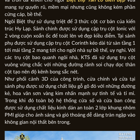
mang sự quyến rũ, mềm mại nhưng cũng không kém phần
cứng cáp, bề thế.
Ngôi Biệt thự sử dụng triệt để 3 thức cột cơ bản của kiến
trúc Hy Lạp. Sảnh chính được sử dụng cặp trụ cột Ionic với
2 vòng cuộn xoắn ốc để toát lên vẻ đẹp kiều diễm. Tại sảnh
phụ được sử dụng cặp trụ cột Corinth kéo dài từ sàn tầng 1
tới mái tầng 2 mang tới cho ngôi nhà sự bề thế, uy nghi. Với
các trụ cột bao quanh ngôi nhà, KTS đã sử dụng trụ cột
vuông vững chắc với những đường rãnh soi chạy dọc thân
cột tạo nên độ kênh bong sắc nét.
Như phối cảnh 3D của công trình, cửa chính và cửa tại
sảnh phụ được sử dụng chất liệu gỗ gõ đỏ với những đường
kẻ, hoa văn sơn vàng kim nhấn mạnh sự tinh tế và tỉ mỉ.
Trong khi đó toàn bộ hệ thống cửa sổ và cửa ban công
được sử dụng chất liệu kính dán an toàn 2 lớp khung nhôm
PMI giúp cho ánh sáng và gió thoáng dễ dàng tràn ngập vào
không gian nội thất bên trong.