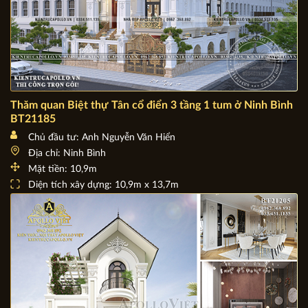
Thăm quan Biệt thự Tân cổ điển 3 tầng 1 tum ở Ninh Bình
BT21185
Chủ đầu tư: Anh Nguyễn Văn Hiển
Địa chỉ: Ninh Bình
Mặt tiền: 10,9m
Diện tích xây dựng: 10,9m x 13,7m