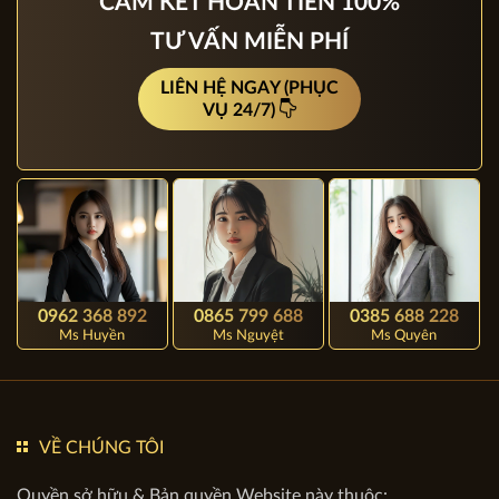
KIẾN TRÚC APOLLO VIỆT
CAM KẾT HOÀN TIỀN 100%
TƯ VẤN MIỄN PHÍ
LIÊN HỆ NGAY (PHỤC
VỤ 24/7)
0962 368 892
0865 799 688
0385 688 228
Ms Huyền
Ms Nguyệt
Ms Quyên