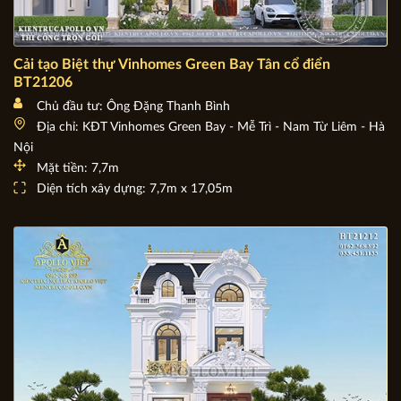
Cải tạo Biệt thự Vinhomes Green Bay Tân cổ điển
BT21206
Chủ đầu tư: Ông Đặng Thanh Bình
Địa chỉ: KĐT Vinhomes Green Bay - Mễ Trì - Nam Từ Liêm - Hà
Nội
Mặt tiền: 7,7m
Diện tích xây dựng: 7,7m x 17,05m