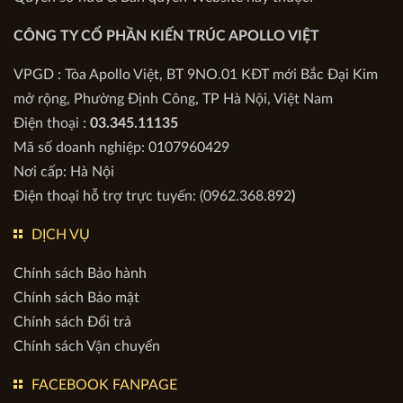
VỀ CHÚNG TÔI
Quyền sở hữu & Bản quyền Website này thuộc:
CÔNG TY CỔ PHẦN KIẾN TRÚC APOLLO VIỆT
VPGD : Tòa Apollo Việt, BT 9NO.01 KĐT mới Bắc Đại Kim
mở rộng, Phường Định Công, TP Hà Nội, Việt Nam
Điện thoại :
03.345.11135
Mã số doanh nghiệp: 0107960429
Nơi cấp: Hà Nội
Điện thoại hỗ trợ trực tuyến: (0962.368.892
)
DỊCH VỤ
Chính sách Bảo hành
Chính sách Bảo mật
Chính sách Đổi trả