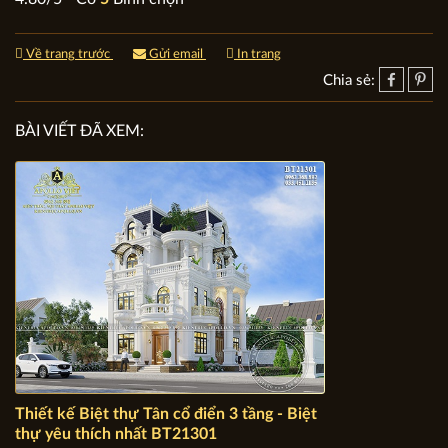
Về trang trước
Gửi email
In trang
Chia sẻ:
BÀI VIẾT ĐÃ XEM: