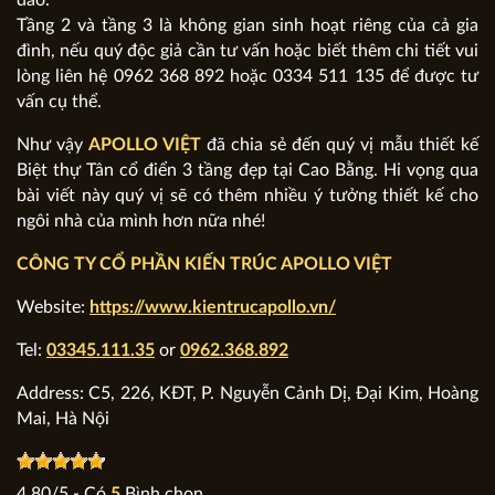
Tầng 2 và tầng 3 là không gian sinh hoạt riêng của cả gia
đình, nếu quý độc giả cần tư vấn hoặc biết thêm chi tiết vui
lòng liên hệ 0962 368 892 hoặc 0334 511 135 để được tư
vấn cụ thể.
Như vậy
APOLLO VIỆT
đã chia sẻ đến quý vị mẫu thiết kế
Biệt thự Tân cổ điển 3 tầng đẹp tại Cao Bằng. Hi vọng qua
bài viết này quý vị sẽ có thêm nhiều ý tưởng thiết kế cho
ngôi nhà của mình hơn nữa nhé!
CÔNG TY CỔ PHẦN KIẾN TRÚC APOLLO VIỆT
Website:
https://www.kientrucapollo.vn/
Tel:
03345.111.35
or
0962.368.892
Address: C5, 226, KĐT, P. Nguyễn Cảnh Dị, Đại Kim, Hoàng
Mai, Hà Nội
4.80
/
5
- Có
5
Bình chọn