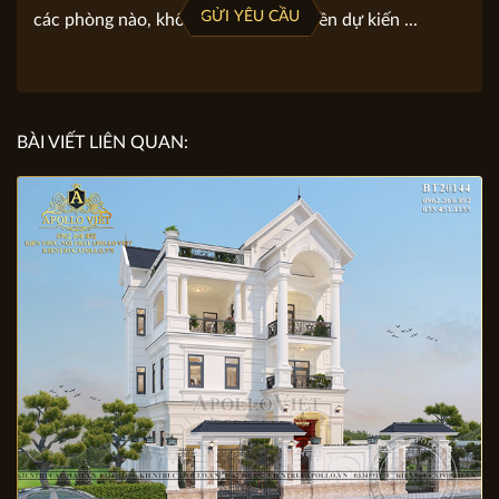
Gợi ý viết yêu cầu: Địa chỉ khu đất, diện tích đất, mặt
tiền, chiều dài. Loại hình bạn lựa chọn (biệt thự, nhà
phố …) Bạn định xây mấy tầng. Mỗi tầng bạn yêu cầu
GỬI YÊU CẦU
các phòng nào, không gian nào. Số tiền dự kiến ...
BÀI VIẾT LIÊN QUAN: