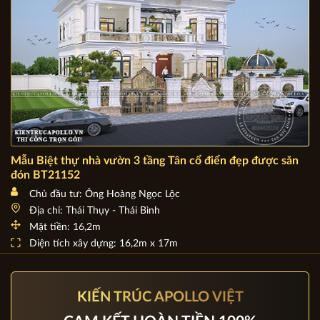
Mẫu Biệt thự nhà vườn 3 tầng Tân cổ điển đẹp được săn
đón BT21152
Chủ đầu tư: Ông Hoàng Ngọc Lộc
Địa chỉ: Thái Thụy - Thái Bình
Mặt tiền: 16,2m
Diện tích xây dựng: 16,2m x 17m