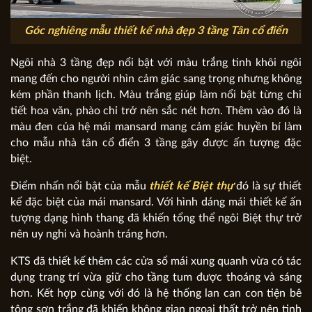
Góc nghiêng mẫu thiết kế nhà đẹp 3 tầng Tân cổ điển
Ngôi nhà 3 tầng đẹp nổi bật với màu trắng tinh khôi ngôi
mang đến cho người nhìn cảm giác sang trọng nhưng không
kém phần thanh lịch. Màu trắng giúp làm nổi bật từng chi
tiết hoa văn, phào chỉ trở nên sắc nét hơn. Thêm vào đó là
màu đen của hệ mái mansard mang cảm giác huyền bí làm
cho mẫu nhà tân cổ điển 3 tầng gây được ấn tượng đặc
biệt.
Điểm nhấn nổi bật của mẫu
thiết kế Biệt thự
đó là sự thiết
kế đặc biệt của mái mansard. Với hình dáng mái thiết kế ấn
tượng dạng hình thang đã khiến tổng thể ngôi Biệt thự trở
nên uy nghi và hoành tráng hơn.
KTS đã thiết kế thêm các cửa sổ mái xung quanh vừa có tác
dụng trang trí vừa giữ cho tầng tum được thoáng và sáng
hơn. Kết hợp cùng với đó là hệ thống lan can con tiện bê
tông sơn trắng đã khiến không gian ngoại thất trở nên tinh