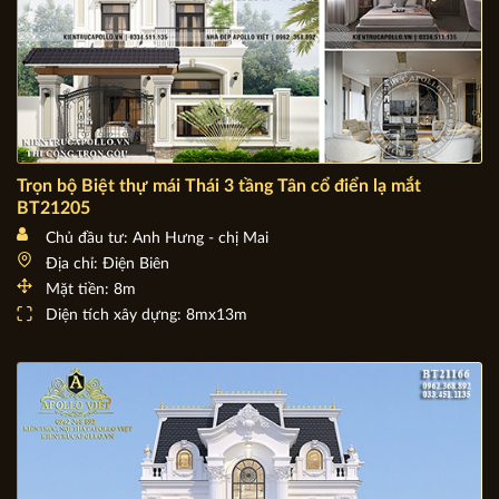
Trọn bộ Biệt thự mái Thái 3 tầng Tân cổ điển lạ mắt
BT21205
Chủ đầu tư: Anh Hưng - chị Mai
Địa chỉ: Điện Biên
Mặt tiền: 8m
Diện tích xây dựng: 8mx13m