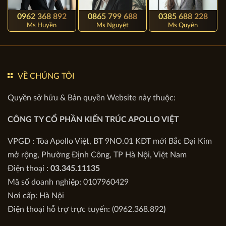
0962 368 892
0865 799 688
0385 688 228
Ms Huyền
Ms Nguyệt
Ms Quyên
VỀ CHÚNG TÔI
Quyền sở hữu & Bản quyền Website này thuộc:
CÔNG TY CỔ PHẦN KIẾN TRÚC APOLLO VIỆT
VPGD : Tòa Apollo Việt, BT 9NO.01 KĐT mới Bắc Đại Kim
mở rộng, Phường Định Công, TP Hà Nội, Việt Nam
Điện thoại :
03.345.11135
Mã số doanh nghiệp: 0107960429
Nơi cấp: Hà Nội
Điện thoại hỗ trợ trực tuyến: (0962.368.892
)