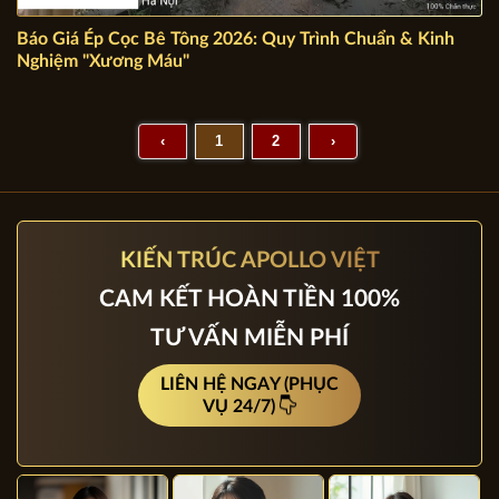
Báo Giá Ép Cọc Bê Tông 2026: Quy Trình Chuẩn & Kinh
Nghiệm "Xương Máu"
‹
1
2
›
KIẾN TRÚC APOLLO VIỆT
CAM KẾT HOÀN TIỀN 100%
TƯ VẤN MIỄN PHÍ
LIÊN HỆ NGAY (PHỤC
VỤ 24/7)