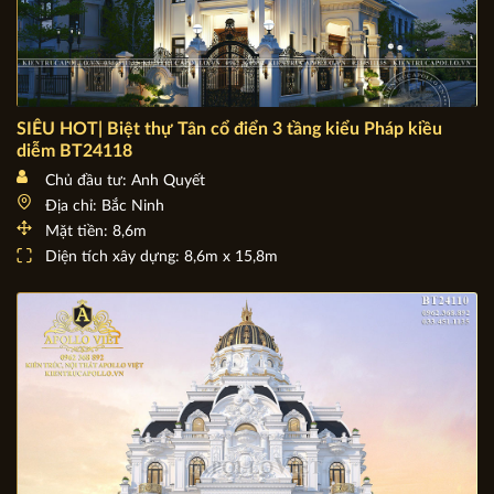
SIÊU HOT| Biệt thự Tân cổ điển 3 tầng kiểu Pháp kiều
diễm BT24118
Chủ đầu tư: Anh Quyết
Địa chỉ: Bắc Ninh
Mặt tiền: 8,6m
Diện tích xây dựng: 8,6m x 15,8m