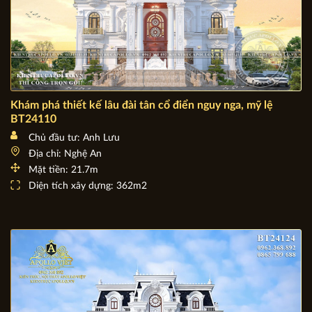
Khám phá thiết kế lâu đài tân cổ điển nguy nga, mỹ lệ
BT24110
Chủ đầu tư: Anh Lưu
Địa chỉ: Nghệ An
Mặt tiền: 21.7m
Diện tích xây dựng: 362m2