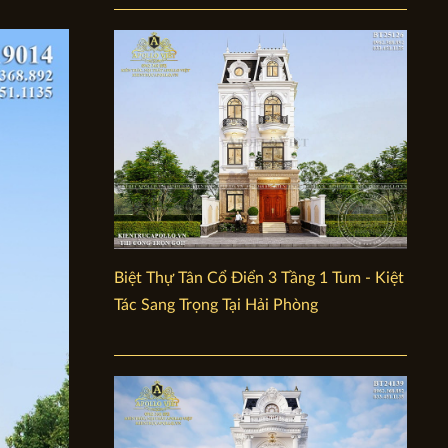
Biệt Thự Tân Cổ Điển 3 Tầng 1 Tum - Kiệt
Tác Sang Trọng Tại Hải Phòng