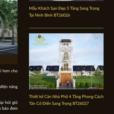
Mẫu Khách Sạn Đẹp 5 Tầng Sang Trọng
Tại Ninh Bình BT26026
ại hơn cho
 điện năng
Thiết kế Căn Nhà Phố 4 Tầng Phong Cách
úp hút gió
Tân Cổ Điển Sang Trọng BT26027
ảm bảo đem