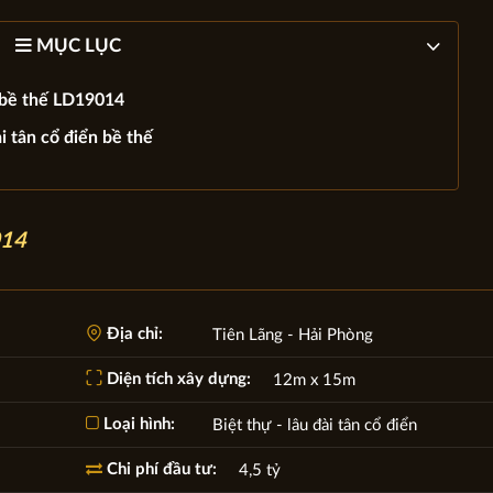
MỤC LỤC
i bề thế LD19014
i tân cổ điển bề thế
014
Địa chỉ:
Tiên Lãng - Hải Phòng
Diện tích xây dựng:
12m x 15m
Loại hình:
Biệt thự - lâu đài tân cổ điển
Chi phí đầu tư:
4,5 tỷ