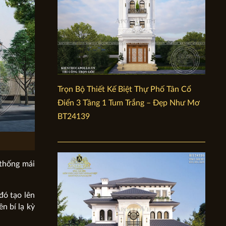
Trọn Bộ Thiết Kế Biệt Thự Phố Tân Cổ
Điển 3 Tầng 1 Tum Trắng – Đẹp Như Mơ
BT24139
 thống mái
đó tạo lên
n bí lạ kỳ