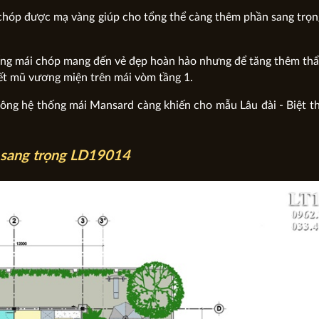
chóp được mạ vàng giúp cho tổng thể càng thêm phần sang trọn
hống mái chóp mang đến vẻ đẹp hoàn hảo nhưng để tăng thêm t
tiết mũ vương miện trên mái vòm tầng 1.
công hệ thống mái Mansard càng khiến cho mẫu Lâu đài - Biệt t
i sang trọng LD19014