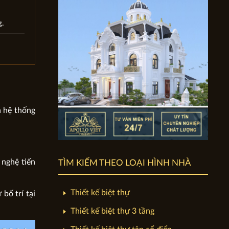
g.
a hệ thống
 nghệ tiến
TÌM KIẾM THEO LOẠI HÌNH NHÀ
Thiết kế biệt thự
bố trí tại
Thiết kế biệt thự 3 tầng