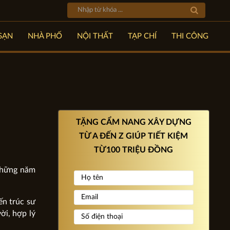
SẠN
NHÀ PHỐ
NỘI THẤT
TẠP CHÍ
THI CÔNG
TẶNG CẨM NANG XÂY DỰNG
TỪ A ĐẾN Z GIÚP TIẾT KIỆM
TỪ100 TRIỆU ĐỒNG
 những năm
ến trúc sư
ời, hợp lý