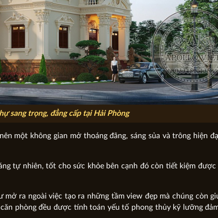
hự sang trọng, đẳng cấp tại Hải Phòng
ạo nên một không gian mở thoáng đãng, sáng sủa và trông hiện đ
ng tự nhiên, tốt cho sức khỏe bên cạnh đó còn tiết kiệm được
ư mở ra ngoài việc tạo ra những tầm view đẹp mà chúng còn gi
t căn phòng đều được tính toán yếu tố phong thủy kỹ lưỡng đ