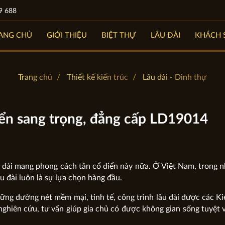
9 688
ANG CHỦ
GIỚI THIỆU
BIỆT THỰ
LÂU ĐÀI
KHÁCH 
Trang chủ
Thiết kế kiến trúc
Lâu đài - Dinh thự
iển sang trọng, đẳng cấp LD19014
u đài mang phong cách tân cổ điển này nữa. Ở Việt Nam, trong
u đài luôn là sự lựa chọn hàng đầu.
ững đường nét mềm mại, tinh tế, công trình lâu đài được các Ki
nghiên cứu, tư vấn giúp gia chủ có được không gian sống tuyệt v