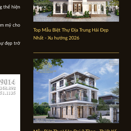
g thể hiện
hẩm mỹ cho
Top Mẫu Biệt Thự Địa Trung Hải Đẹp
Nhất - Xu hướng 2026
hự đẹp trở