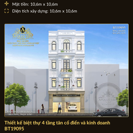
Mẫu thiết kế biệt thự 2 tầng mái thái đẹp khiến bạn say
lòng BT20020
Chủ đầu tư: Bà Thoa
Địa chỉ: Yên Mỹ - Hưng Yên
Mặt tiền: 10,6m x 10,6m
Diện tích xây dựng: 10,6m x 10,6m