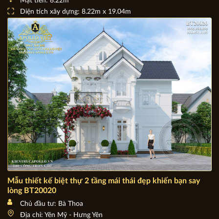
BT20156
Chủ đầu tư: Chị Hằng - Anh Việt
Địa chỉ: Đại Phúc - Bắc Ninh
Mặt tiền: 8.22m
Diện tích xây dựng: 8.22m x 19.04m