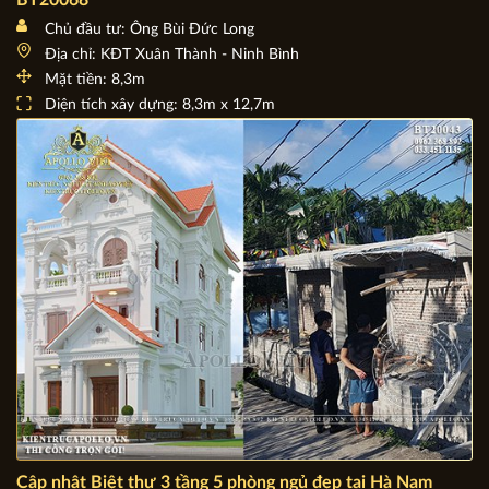
Công trình Biệt thự 2 tầng mái Thái 1 tỷ ở Ninh Bình
BT20068
Chủ đầu tư: Ông Bùi Đức Long
Địa chỉ: KĐT Xuân Thành - Ninh Bình
Mặt tiền: 8,3m
Diện tích xây dựng: 8,3m x 12,7m