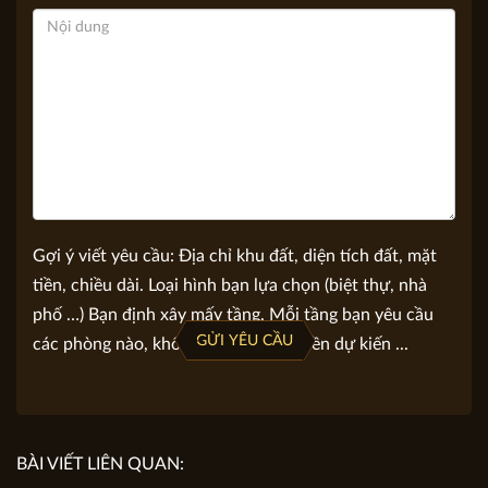
Nội dung yêu cầu tư vấn
Gợi ý viết yêu cầu: Địa chỉ khu đất, diện tích đất, mặt
tiền, chiều dài. Loại hình bạn lựa chọn (biệt thự, nhà
phố …) Bạn định xây mấy tầng. Mỗi tầng bạn yêu cầu
GỬI YÊU CẦU
các phòng nào, không gian nào. Số tiền dự kiến ...