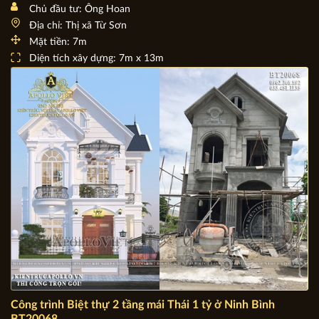
Thiết kế biệt thự 4 tầng tân cổ điển và kinh doanh
BT19095
Chủ đầu tư: Ông Hoan
Địa chỉ: Thị xã Từ Sơn
Mặt tiền: 7m
Diện tích xây dựng: 7m x 13m