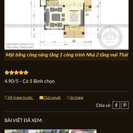
Mặt bằng công năng tầng 1 công trình Nhà 2 tầng mái Thái
4.90
/
5
- Có
5
Bình chọn
Về trang trước
Gửi email
In trang
Chia sẻ:
BÀI VIẾT ĐÃ XEM: