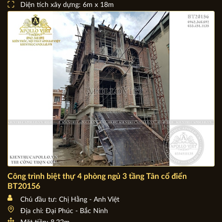
Chủ đầu tư: Bà Vũ Thị Thảo
Địa chỉ: Thành phố Móng Cái - QN
Mặt tiền: 6m x 18m
Diện tích xây dựng: 6m x 18m
Công trình biệt thự 4 phòng ngủ 3 tầng Tân cổ điển