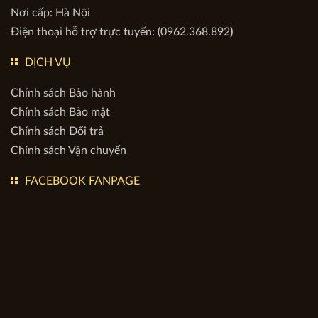
mở rộng, Phường Định Công, TP Hà Nội, Việt Nam
Điện thoại :
03.345.11135
Mã số doanh nghiệp: 0107960429
Nơi cấp: Hà Nội
Điện thoại hỗ trợ trực tuyến: (0962.368.892
)
DỊCH VỤ
Chính sách Bảo hành
Chính sách Bảo mật
Chính sách Đổi trả
Chính sách Vận chuyển
FACEBOOK FANPAGE