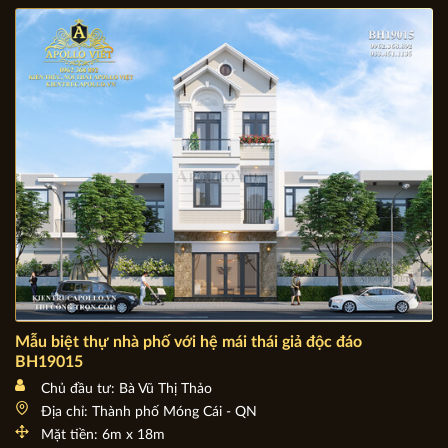
BÀI VIẾT LIÊN QUAN:
Mẫu biệt thự nhà phố với hệ mái thái giả độc đáo
BH19015