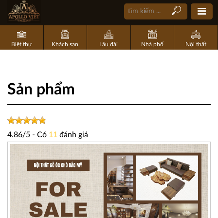
Biệt thự
Khách sạn
Lâu đài
Nhà phố
Nội thất
Sản phẩm
4.86
/
5
- Có
11
đánh giá