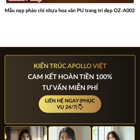
Mẫu nẹp phào chỉ nhựa hoa văn PU trang trí đẹp OZ-A002
KIẾN TRÚC APOLLO VIỆT
CAM KẾT HOÀN TIỀN 100%
TƯ VẤN MIỄN PHÍ
LIÊN HỆ NGAY (PHỤC
VỤ 24/7)