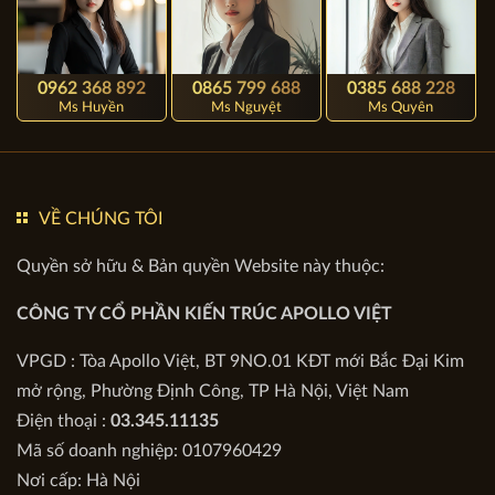
0962 368 892
0865 799 688
0385 688 228
Ms Huyền
Ms Nguyệt
Ms Quyên
VỀ CHÚNG TÔI
Quyền sở hữu & Bản quyền Website này thuộc:
CÔNG TY CỔ PHẦN KIẾN TRÚC APOLLO VIỆT
VPGD : Tòa Apollo Việt, BT 9NO.01 KĐT mới Bắc Đại Kim
mở rộng, Phường Định Công, TP Hà Nội, Việt Nam
Điện thoại :
03.345.11135
Mã số doanh nghiệp: 0107960429
Nơi cấp: Hà Nội