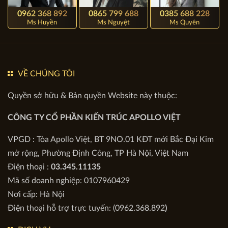
0962 368 892
0865 799 688
0385 688 228
Ms Huyền
Ms Nguyệt
Ms Quyên
VỀ CHÚNG TÔI
Quyền sở hữu & Bản quyền Website này thuộc:
Thiết kế Biệt thự 2 tầng đẹp mỹ mãn
CÔNG TY CỔ PHẦN KIẾN TRÚC APOLLO VIỆT
Biệt thự
2 tầng nên diện tích sử dụng tăng lên, từ đó việc
VPGD : Tòa Apollo Việt, BT 9NO.01 KĐT mới Bắc Đại Kim
bố trí sắp xếp công năng trở nên dễ dàng hơn, có nhiều sự
mở rộng, Phường Định Công, TP Hà Nội, Việt Nam
lựa chọn cho việc sắp xếp vị trí các phòng sao cho tiện nghi
Điện thoại :
03.345.11135
và đảm bảo phong thủy.
Mã số doanh nghiệp: 0107960429
Nơi cấp: Hà Nội
- Vật liệu xây dựng công nghệ mới: Sử dụng nhiều vật liệu
Điện thoại hỗ trợ trực tuyến: (0962.368.892
)
hiện đại như kính cường lực trong suốt, thanh lam gỗ cách
điệu, tường xếp gạch xen kẽ,... nhằm tạo độ thoáng, đón