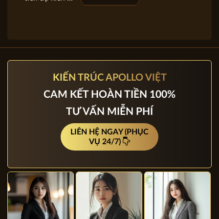
- Lối kiến trúc nhẹ nhàng, phóng khoáng:
Các mẫu biệt thự 2 tầng đẹp hướng đến sự đơn giản, tối ưu
không gian sử dụng. Không gian trong nhà được sắp xếp 1
cách hợp lý và khoa học sao cho đảm bảo tiện nghi và hợp
lý.
KIẾN TRÚC APOLLO VIỆT
CAM KẾT HOÀN TIỀN 100%
Các mẫu biệt thự nhà vườn 2 tầng hướng đến không gian
mở, kết nối cùng với thiên nhiên thông qua hệ thống sảnh
TƯ VẤN MIỄN PHÍ
chính, phụ mở rộng. Lối đi lại thuận tiện, hệ thống cửa sổ,
LIÊN HỆ NGAY (PHỤC
cửa đi rộng, thoáng.
VỤ 24/7)
- Bố trí công năng khoa học, tiện nghi