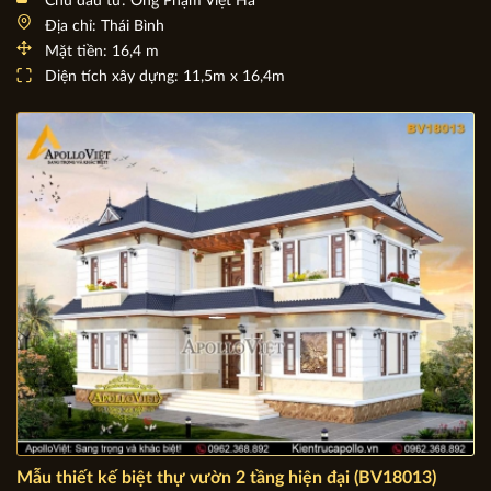
Chủ đầu tư: Ông Phạm Việt Hà
Địa chỉ: Thái Bình
Mặt tiền: 16,4 m
Diện tích xây dựng: 11,5m x 16,4m
Mẫu thiết kế biệt thự vườn 2 tầng hiện đại (BV18013)