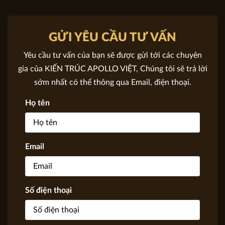
Hình khối kiến trúc đa dạng với các dạng hình học được sử
dụng phổ biến trong bản thiết kế nhà 2 tầng là khối hình lập
phương, hình vuông, hình chữ nhật, dạng thẳng, gấp
GỬI YÊU CẦU TƯ VẤN
khúc,... sự đa dạng trong phong cách thiết kế mẫu nhà 2
Yêu cầu tư vấn của bạn sẽ được gửi tới các chuyên
tầng đẹp tạo nên sự phá cách trong khối hình kiến trúc, sự
gia của KIẾN TRÚC APOLLO VIỆT, Chúng tôi sẽ trả lời
độc đáo trong cách thể hiện và tư duy không gian của chủ
sớm nhất có thể thông qua Email, điện thoại.
đầu tư.
Họ tên
Email
Số điện thoại