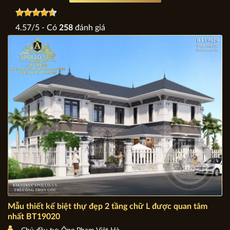
4.57
/
5
- Có
258
đánh giá
Mẫu thiết kế biệt thự đẹp 2 tầng chữ L được quan tâm
nhất BT19020