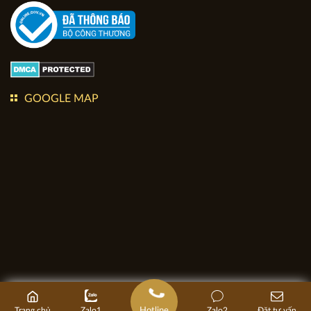
GOOGLE MAP
Mặt tiền biệt thự 2 tầng đẹp 11m
Bản quyền thuộc về kiến trúc Apollo Việt. Copyright © 2020
Hotline
Trang chủ
Zalo1
Zalo2
Đặt tư vấn